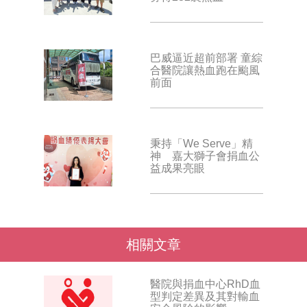
巴威逼近超前部署 童綜
合醫院讓熱血跑在颱風
前面
秉持「We Serve」精
神 嘉大獅子會捐血公
益成果亮眼
相關文章
醫院與捐血中心RhD血
型判定差異及其對輸血