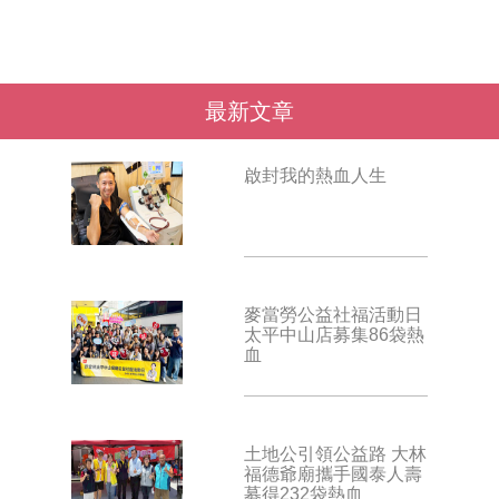
最新文章
啟封我的熱血人生
麥當勞公益社福活動日
太平中山店募集86袋熱
血
土地公引領公益路 大林
福德爺廟攜手國泰人壽
募得232袋熱血