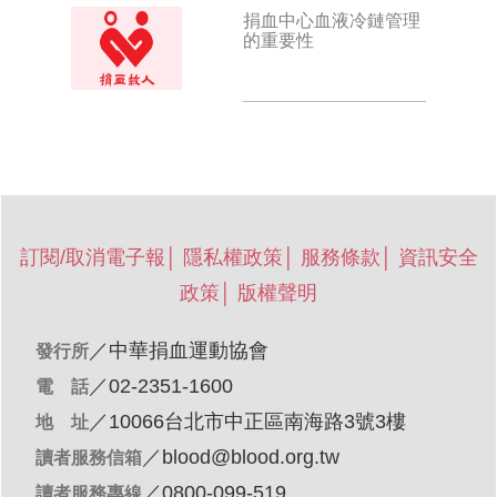
捐血中心血液冷鏈管理
的重要性
訂閱/取消電子報
│
隱私權政策
│
服務條款
│
資訊安全
政策
│
版權聲明
／
中華捐血運動協會
發行所
／02-2351-1600
電 話
／10066台北市中正區南海路3號3樓
地 址
／
blood@blood.org.tw
讀者服務信箱
／0800-099-519
讀者服務專線