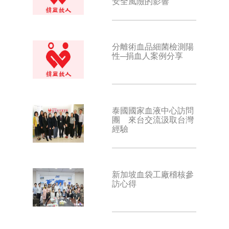
安全風險的影響
分離術血品細菌檢測陽
性─捐血人案例分享
泰國國家血液中心訪問
團 來台交流汲取台灣
經驗
新加坡血袋工廠稽核參
訪心得