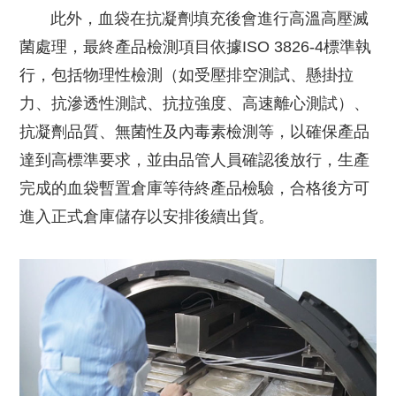
此外，血袋在抗凝劑填充後會進行高溫高壓滅
菌處理，最終產品檢測項目依據ISO 3826-4標準執
行，包括物理性檢測（如受壓排空測試、懸掛拉
力、抗滲透性測試、抗拉強度、高速離心測試）、
抗凝劑品質、無菌性及內毒素檢測等，以確保產品
達到高標準要求，並由品管人員確認後放行，生產
完成的血袋暫置倉庫等待終產品檢驗，合格後方可
進入正式倉庫儲存以安排後續出貨。