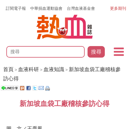
訂閱電子報
中華捐血運動協會
台灣血液基金會
更多期刊
搜尋
首頁
血液科研
血液知識
新加坡血袋工廠稽核參
>
>
>
訪心得
新加坡血袋工廠稽核參訪心得
圖、文／王喬鳳