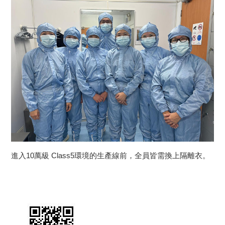
進入10萬級 Class5環境的生產線前，全員皆需換上隔離衣。