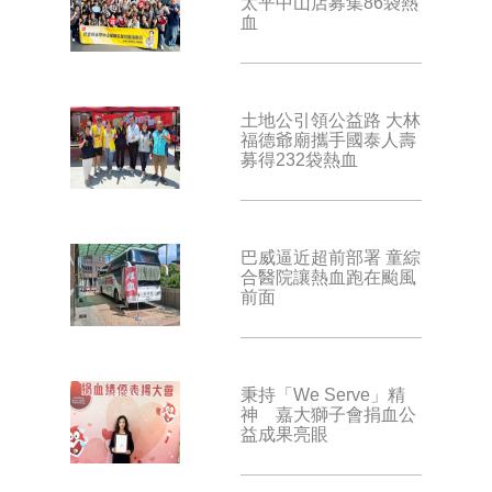
太平中山店募集86袋熱
血
土地公引領公益路 大林
福德爺廟攜手國泰人壽
募得232袋熱血
巴威逼近超前部署 童綜
合醫院讓熱血跑在颱風
前面
秉持「We Serve」精
神 嘉大獅子會捐血公
益成果亮眼