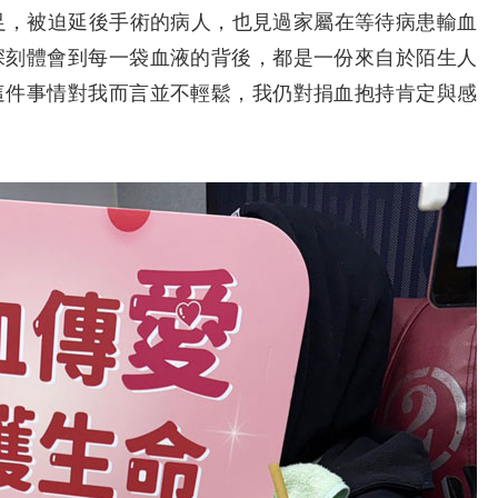
，被迫延後手術的病人，也見過家屬在等待病患輸血
深刻體會到每一袋血液的背後，都是一份來自於陌生人
這件事情對我而言並不輕鬆，我仍對捐血抱持肯定與感