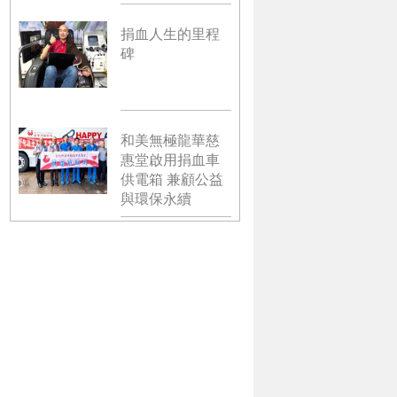
捐血人生的里程
碑
和美無極龍華慈
惠堂啟用捐血車
供電箱 兼顧公益
與環保永續