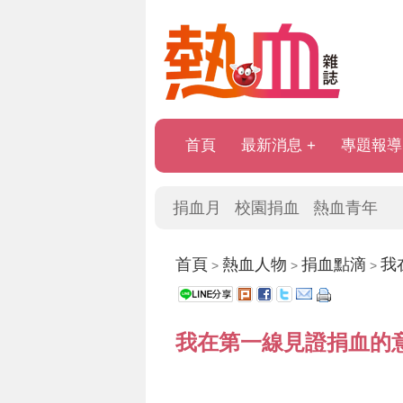
首頁
最新消息
專題報導
捐血月
校園捐血
熱血青年
首頁
熱血人物
捐血點滴
我
>
>
>
我在第一線見證捐血的