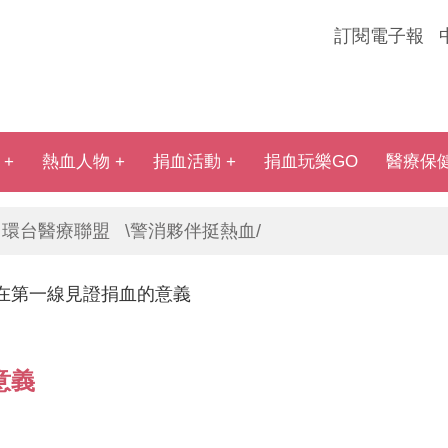
訂閱電子報
熱血人物
捐血活動
捐血玩樂GO
醫療保
環台醫療聯盟
\警消夥伴挺熱血/
在第一線見證捐血的意義
意義