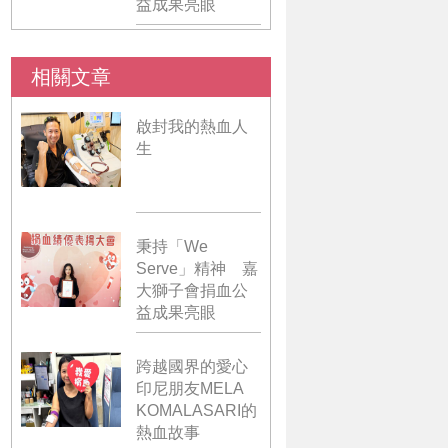
益成果亮眼
相關文章
啟封我的熱血人
生
秉持「We
Serve」精神 嘉
大獅子會捐血公
益成果亮眼
跨越國界的愛心
印尼朋友MELA
KOMALASARI的
熱血故事