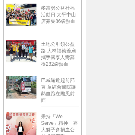
麥當勞公益社福
活動日 太平中山
店募集86袋熱血
土地公引領公益
路 大林福德爺廟
攜手國泰人壽募
得232袋熱血
巴威逼近超前部
署 童綜合醫院讓
熱血跑在颱風前
面
秉持「We
Serve」精神 嘉
大獅子會捐血公