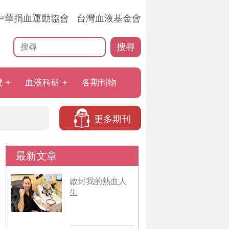
中華捐血運動協會
台灣血液基金會
搜尋
健
血液科研
各期刊物
更多期刊
最新文章
啟封我的熱血人
生