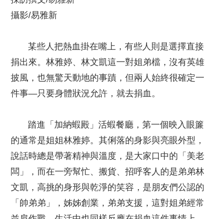
攝影/易雅新
某些人把熱血掛在嘴上，有些人則是選擇直接
捐出來。林雅婷、林文凱這一對姐弟檔，沒有英雄
披風，也無驚天動地的事蹟，但兩人始終很確定一
件事—只要身體狀況允許，就去捐血。
踏進「加納蝦殿」活蝦餐廳，第一個映入眼簾
的通常是姐姐林雅婷。其俐落的身影與亮眼外型，
說話時總是帶著精神與溫度，是大家口中的「美老
闆」，而在一旁幫忙、搬貨、招呼客人的是弟弟林
文凱，高挑的身形與乾淨的笑容，是朋友們公認的
「帥弟弟」，姊姊創業，弟弟支援，這對姐弟經常
並肩作戰，生活中也同樣反應在捐血這件事情上。