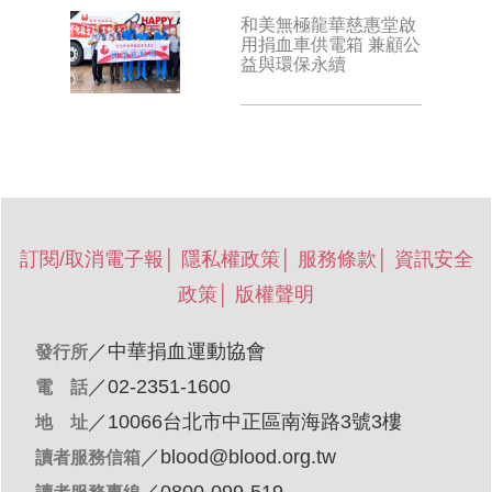
和美無極龍華慈惠堂啟
用捐血車供電箱 兼顧公
益與環保永續
訂閱/取消電子報
│
隱私權政策
│
服務條款
│
資訊安全
政策
│
版權聲明
／
中華捐血運動協會
發行所
／02-2351-1600
電 話
／10066台北市中正區南海路3號3樓
地 址
／
blood@blood.org.tw
讀者服務信箱