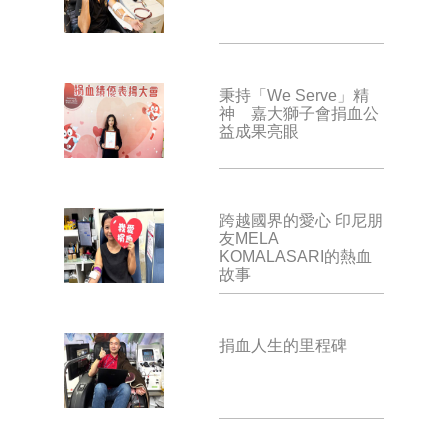
秉持「We Serve」精
神 嘉大獅子會捐血公
益成果亮眼
跨越國界的愛心 印尼朋
友MELA
KOMALASARI的熱血
故事
捐血人生的里程碑