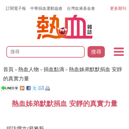
訂閱電子報
中華捐血運動協會
台灣血液基金會
更多期刊
搜尋
首頁
熱血人物
捐血點滴
熱血姊弟默默捐血 安靜
>
>
>
的真實力量
熱血姊弟默默捐血 安靜的真實力量
採訪撰文/易雅新