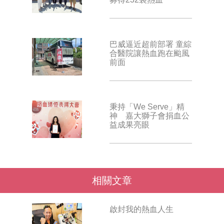
巴威逼近超前部署 童綜
合醫院讓熱血跑在颱風
前面
秉持「We Serve」精
神 嘉大獅子會捐血公
益成果亮眼
相關文章
啟封我的熱血人生