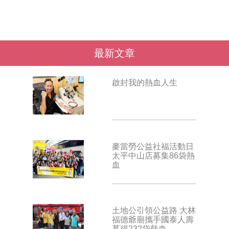
最新文章
啟封我的熱血人生
麥當勞公益社福活動日
太平中山店募集86袋熱
血
土地公引領公益路 大林
福德爺廟攜手國泰人壽
募得232袋熱血