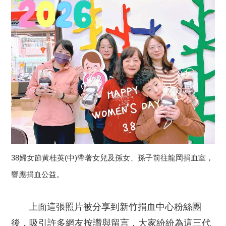
38婦女節黃桂英(中)帶著女兒及孫女、孫子前往龍岡捐血室，
響應捐血公益。
上面這張照片被分享到新竹捐血中心粉絲團
後，吸引許多網友按讚與留言，大家紛紛為這三代