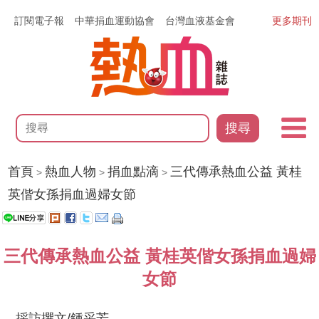
訂閱電子報
中華捐血運動協會
台灣血液基金會
更多期刊
搜尋
首頁
熱血人物
捐血點滴
三代傳承熱血公益 黃桂
>
>
>
英偕女孫捐血過婦女節
三代傳承熱血公益 黃桂英偕女孫捐血過婦
女節
採訪撰文/鍾采芳