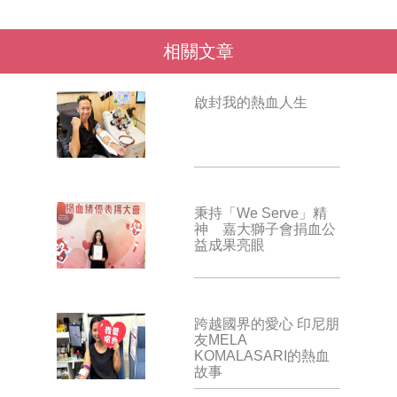
相關文章
啟封我的熱血人生
秉持「We Serve」精
神 嘉大獅子會捐血公
益成果亮眼
跨越國界的愛心 印尼朋
友MELA
KOMALASARI的熱血
故事