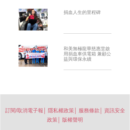
捐血人生的里程碑
和美無極龍華慈惠堂啟
用捐血車供電箱 兼顧公
益與環保永續
訂閱/取消電子報
│
隱私權政策
│
服務條款
│
資訊安全
政策
│
版權聲明