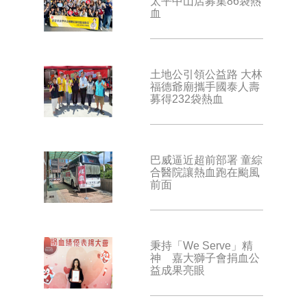
太平中山店募集86袋熱
血
土地公引領公益路 大林
福德爺廟攜手國泰人壽
募得232袋熱血
巴威逼近超前部署 童綜
合醫院讓熱血跑在颱風
前面
秉持「We Serve」精
神 嘉大獅子會捐血公
益成果亮眼