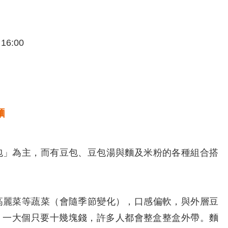
6:00
麵
」為主，而有豆包、豆包湯與麵及米粉的各種組合搭
麗菜等蔬菜（會隨季節變化），口感偏軟，與外層豆
。一大個只要十幾塊錢，許多人都會整盒整盒外帶。麵