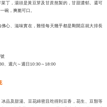
芹菜丁，湯頭是黃豆芽及甘蔗熬製的，甘甜濃郁。還可
滿一碗，爽脆可口。
佛心、滋味實在，難怪每天幾乎都是剛開店就大排長
6號
0、週六～週日10:30～18:00
花
冰品及甜湯。豆花綿密且吃得到豆香，花生、豆類等