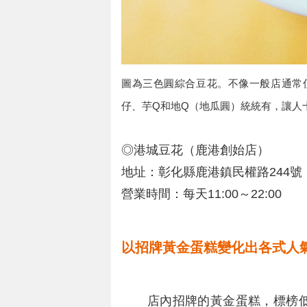
圖為三色圓綜合豆花。不像一般店通常
仔、芋Q和地Q（地瓜圓）統統有，讓人
◎港城豆花（鹿港創始店）
地址：彰化縣鹿港鎮民權路244號
營業時間：每天11:00～22:00
以招牌黃金蛋糕變化出各式人
店內招牌的黃金蛋糕，標榜低