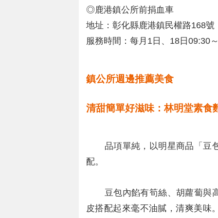
◎鹿港鎮公所前捐血車
地址：彰化縣鹿港鎮民權路168號
服務時間：每月1日、18日09:30～1
鎮公所週邊推薦美食
清甜簡單好滋味：林明堂素食
品項單純，以明星商品「豆包
配。
豆包內餡有筍絲、胡蘿蔔與高
皮搭配起來毫不油膩，清爽美味