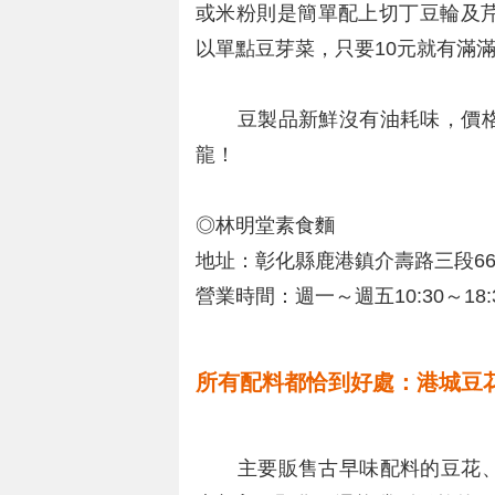
或米粉則是簡單配上切丁豆輪及
以單點豆芽菜，只要10元就有滿
豆製品新鮮沒有油耗味，價格
龍！
◎林明堂素食麵
地址：彰化縣鹿港鎮介壽路三段6
營業時間：週一～週五10:30～18:3
所有配料都恰到好處：港城豆
主要販售古早味配料的豆花、