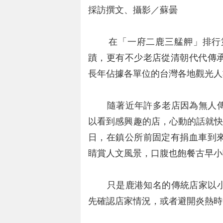
採訪撰文、攝影／蘇曇
在「一府二鹿三艋舺」排行第
蹟，更有不少老店從清朝代代傳
長年佔據各單位的台灣各地觀光人
隨著近年許多老店因為無人傳
以看到感興趣的店，心動的話就快
日，在鎮公所前固定有捐血車到
睛賞人文風景，口腹也飽餐古早小
只是鹿港知名的傳統店家以小
先確認店家情況，或者避開炎熱時