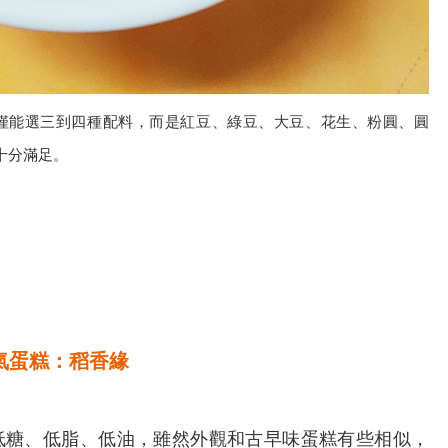
僅能選三到四種配料，而是紅豆、綠豆、大豆、花生、粉圓、圓
十分滿足。
氣蛋糕：稻香緣
糖、低脂、低油，雖然外觀和古早味蛋糕有些相似，