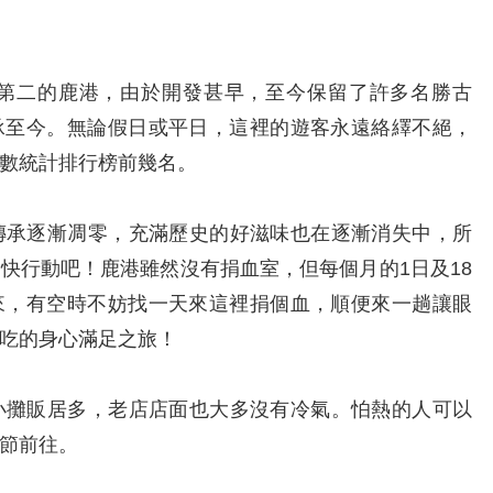
二的鹿港，由於開發甚早，至今保留了許多名勝古
承至今。無論假日或平日，這裡的遊客永遠絡繹不絕，
數統計排行榜前幾名。
承逐漸凋零，充滿歷史的好滋味也在逐漸消失中，所
快行動吧！鹿港雖然沒有捐血室，但每個月的1日及18
來，有空時不妨找一天來這裡捐個血，順便來一趟讓眼
吃的身心滿足之旅！
攤販居多，老店店面也大多沒有冷氣。怕熱的人可以
節前往。