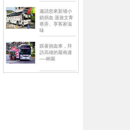
邀請您來新埔小
鎮捐血 漫遊文青
巷弄、享客家滋
味
跟著捐血車，拜
訪高雄的最南邊
──林園