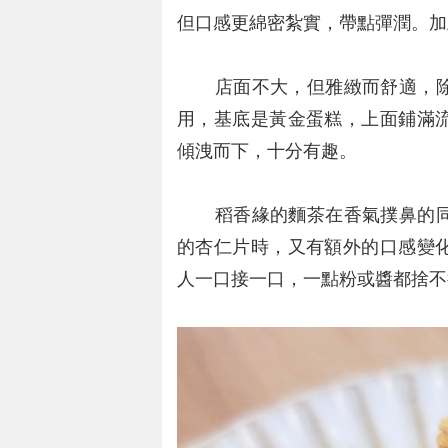
但口感更綿密紮實，帶點彈潤。加
店面不大，但雅緻而舒適，除
用，基底是黃金蛋糕，上面鋪滿
傾洩而下，十分有趣。
稻香緣的麵茶在香氣撲鼻的同
的杏仁片時，又有額外的口感變
人一口接一口，一點粉或醬都捨不