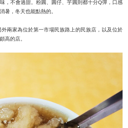
味，不會過甜。粉圓、圓仔、芋圓則都十分Q彈，口感
消暑，冬天也能點熱的。
外兩家為位於第一市場民族路上的民族店，以及位於
頗高的店。