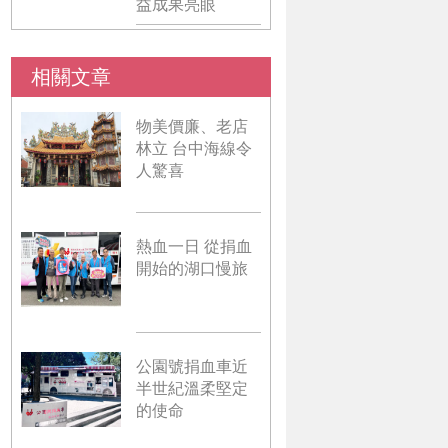
益成果亮眼
相關文章
物美價廉、老店
林立 台中海線令
人驚喜
熱血一日 從捐血
開始的湖口慢旅
公園號捐血車近
半世紀溫柔堅定
的使命