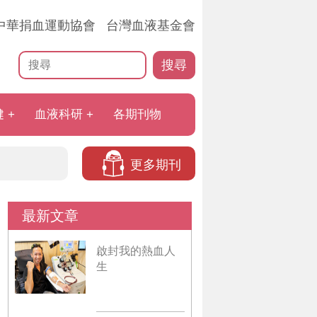
中華捐血運動協會
台灣血液基金會
搜尋
健
血液科研
各期刊物
更多期刊
最新文章
啟封我的熱血人
生