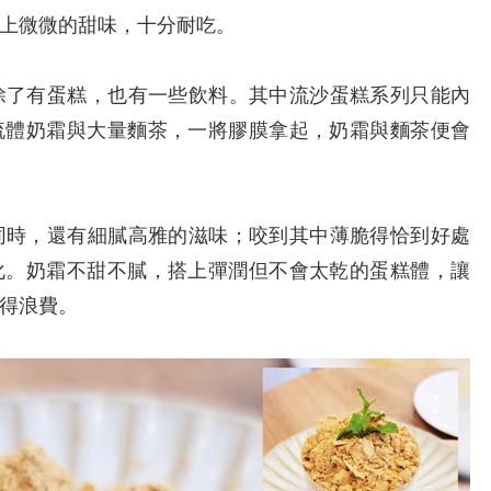
上微微的甜味，十分耐吃。
了有蛋糕，也有一些飲料。其中流沙蛋糕系列只能內
流體奶霜與大量麵茶，一將膠膜拿起，奶霜與麵茶便會
時，還有細膩高雅的滋味；咬到其中薄脆得恰到好處
化。奶霜不甜不膩，搭上彈潤但不會太乾的蛋糕體，讓
得浪費。