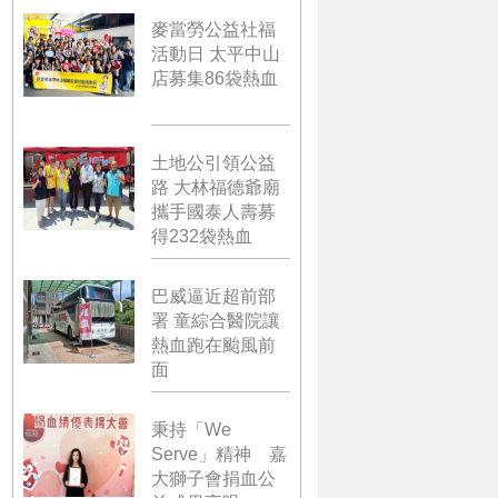
麥當勞公益社福
活動日 太平中山
店募集86袋熱血
土地公引領公益
路 大林福德爺廟
攜手國泰人壽募
得232袋熱血
巴威逼近超前部
署 童綜合醫院讓
熱血跑在颱風前
面
秉持「We
Serve」精神 嘉
大獅子會捐血公