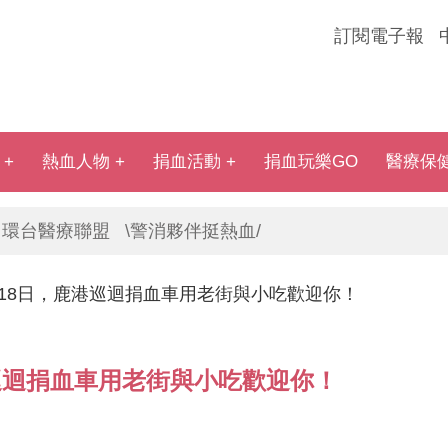
訂閱電子報
熱血人物
捐血活動
捐血玩樂GO
醫療保
環台醫療聯盟
\警消夥伴挺熱血/
18日，鹿港巡迴捐血車用老街與小吃歡迎你！
巡迴捐血車用老街與小吃歡迎你！