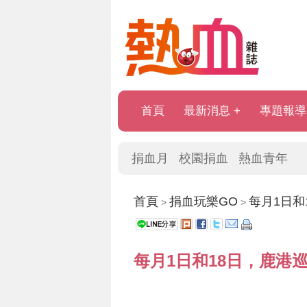
首頁
最新消息
專題報導
捐血月
校園捐血
熱血青年
首頁
捐血玩樂GO
每月1日和
>
>
每月1日和18日，鹿港