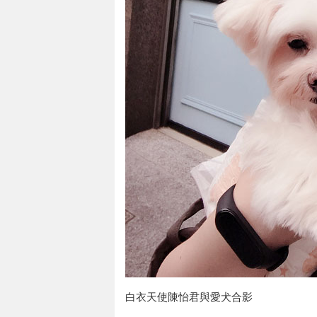
白衣天使陳怡君與愛犬合影