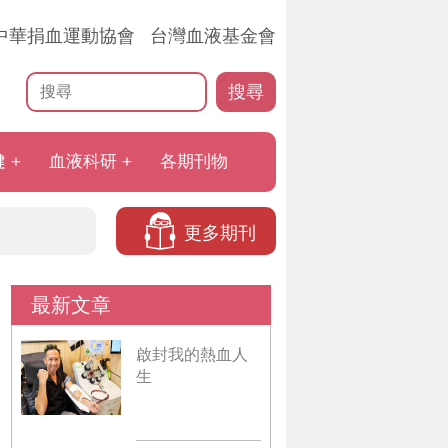
中華捐血運動協會
台灣血液基金會
搜尋
健
血液科研
各期刊物
更多期刊
最新文章
啟封我的熱血人
生