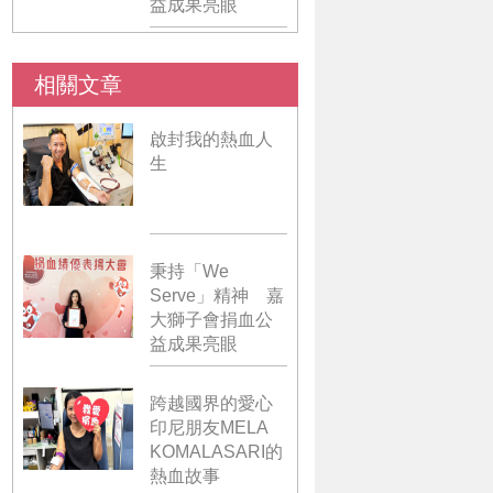
益成果亮眼
相關文章
啟封我的熱血人
生
秉持「We
Serve」精神 嘉
大獅子會捐血公
益成果亮眼
跨越國界的愛心
印尼朋友MELA
KOMALASARI的
熱血故事