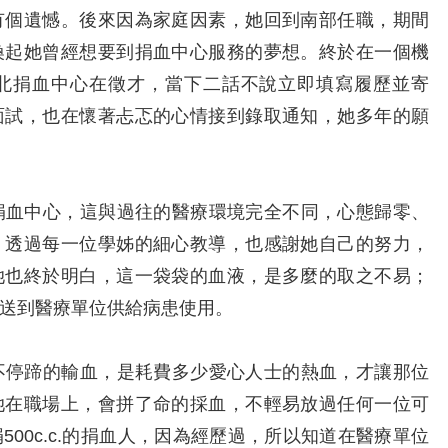
有個遺憾。後來因為家庭因素，她回到南部任職，期間
喚起她曾經想要到捐血中心服務的夢想。終於在一個機
北捐血中心在徵才，當下二話不說立即填寫履歷並寄
面試，也在懷著忐忑的心情接到錄取通知，她多年的願
血中心，這與過往的醫療環境完全不同，心態歸零、
。透過每一位學姊的細心教導，也感謝她自己的努力，
她也終於明白，這一袋袋的血液，是多麼的取之不易；
送到醫療單位供給病患使用。
停蹄的輸血，是耗費多少愛心人士的熱血，才讓那位
她在職場上，會拼了命的採血，不輕易放過任何一位可
00c.c.的捐血人，因為經歷過，所以知道在醫療單位