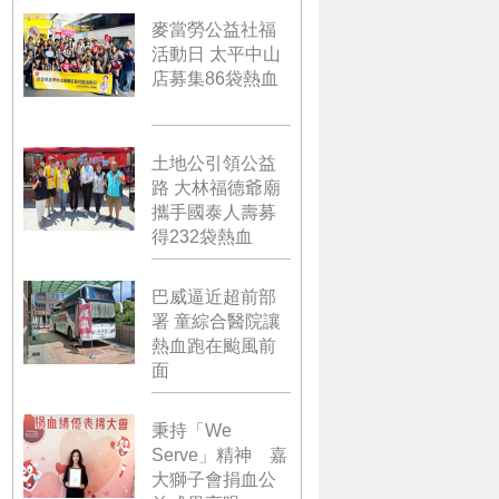
麥當勞公益社福
活動日 太平中山
店募集86袋熱血
土地公引領公益
路 大林福德爺廟
攜手國泰人壽募
得232袋熱血
巴威逼近超前部
署 童綜合醫院讓
熱血跑在颱風前
面
秉持「We
Serve」精神 嘉
大獅子會捐血公