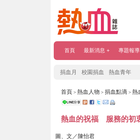
首頁
最新消息
專題報導
捐血月
校園捐血
熱血青年
首頁
熱血人物
捐血點滴
熱
>
>
>
熱血的祝福 服務的初
圖、文／陳怡君