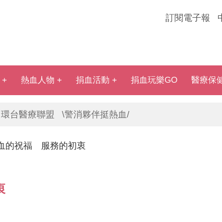
訂閱電子報
熱血人物
捐血活動
捐血玩樂GO
醫療保
環台醫療聯盟
\警消夥伴挺熱血/
血的祝福 服務的初衷
衷