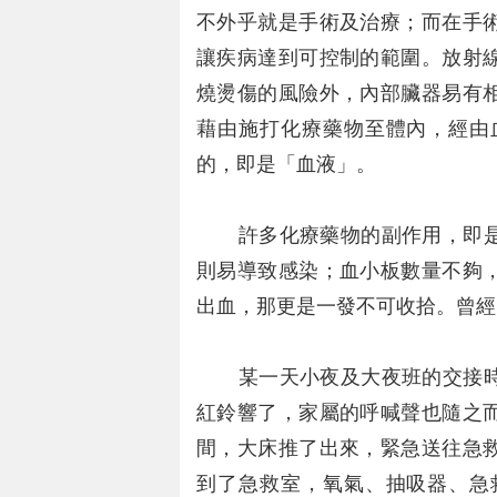
不外乎就是手術及治療；而在手
讓疾病達到可控制的範圍。放射
燒燙傷的風險外，內部臟器易有
藉由施打化療藥物至體內，經由
的，即是「血液」。
許多化療藥物的副作用，即是
則易導致感染；血小板數量不夠
出血，那更是一發不可收拾。曾經
某一天小夜及大夜班的交接時
紅鈴響了，家屬的呼喊聲也隨之
間，大床推了出來，緊急送往急
到了急救室，氧氣、抽吸器、急