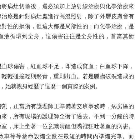
術將病灶切除後，還必須加上放射線治療與化學治療來
線治療是針對病灶處進行高溫照射，除了外層皮膚會有
相對性的損傷，但這大都是局部性的；而化學治療，是
血液循環到全身，這傷害往往是全身性的，首當其衝
血球傷害，紅血球不足，即造成貧血；白血球下降，
，輕輕碰撞輕則瘀青，重則出血。若是腫瘤破裂造成的
，她就親身經歷了這麼一個實際的案例。
刻，正當所有護理師正準備著交班事務時，病房區的
而來，所有現場的護理師全衝了過去。不到一分鐘的時
救室，床上坐著一位意識清醒但嘴裡狂吐著血的病患。
救車等等救命設備全數在最短的時間內準備完畢。而