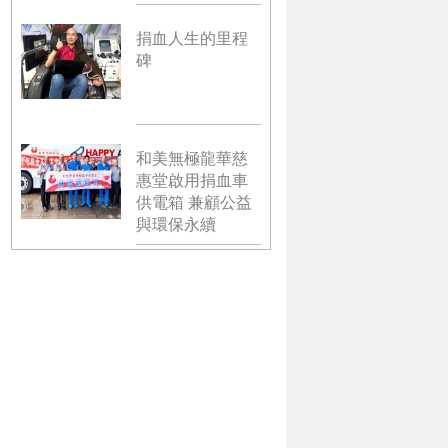
捐血人生的里程
碑
和美無極龍華慈
惠堂啟用捐血車
供電箱 兼顧公益
與環保永續