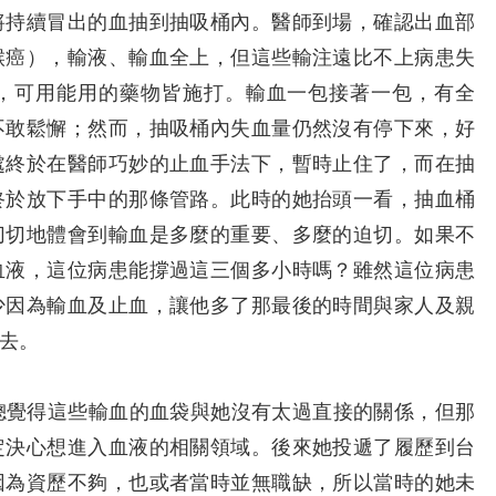
將持續冒出的血抽到抽吸桶內。醫師到場，確認出血部
喉癌），輸液、輸血全上，但這些輸注遠比不上病患失
，可用能用的藥物皆施打。輸血一包接著一包，有全
不敢鬆懈；然而，抽吸桶內失血量仍然沒有停下來，好
處終於在醫師巧妙的止血手法下，暫時止住了，而在抽
終於放下手中的那條管路。此時的她抬頭一看，抽血桶
切切地體會到輸血是多麼的重要、多麼的迫切。如果不
血液，這位病患能撐過這三個多小時嗎？雖然這位病患
少因為輸血及止血，讓他多了那最後的時間與家人及親
去。
覺得這些輸血的血袋與她沒有太過直接的關係，但那
定決心想進入血液的相關領域。後來她投遞了履歷到台
因為資歷不夠，也或者當時並無職缺，所以當時的她未