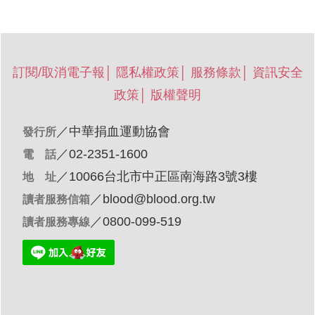
訂閱/取消電子報
│
隱私權政策
│
服務條款
│
資訊安全
政策
│
版權聲明
／
中華捐血運動協會
發行所
／02-2351-1600
電 話
／10066台北市中正區南海路3號3樓
地 址
／
blood@blood.org.tw
讀者服務信箱
／0800-099-519
讀者服務專線