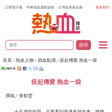
訂閱電子報
中華捐血運動協會
台灣血液基金會
更多期刊
搜尋
首頁
熱血人物
捐血點滴
疫起傳愛 熱血一袋
>
>
>
疫起傳愛 熱血一袋
撰稿／黃郁雯
十五歲前的我，只要看到路邊有捐血車，媽媽