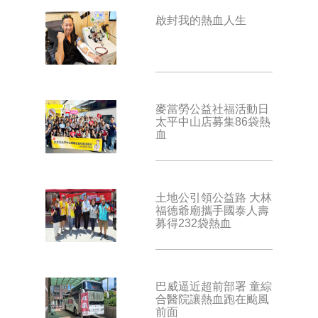
啟封我的熱血人生
麥當勞公益社福活動日
太平中山店募集86袋熱
血
土地公引領公益路 大林
福德爺廟攜手國泰人壽
募得232袋熱血
巴威逼近超前部署 童綜
合醫院讓熱血跑在颱風
前面