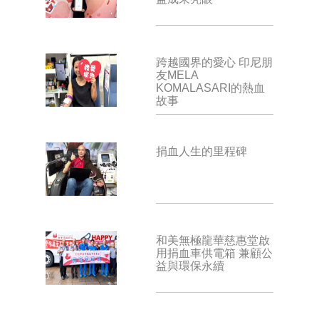
跨越國界的愛心 印尼朋
友MELA
KOMALASARI的熱血
故事
捐血人生的里程碑
和美無極龍華慈惠堂啟
用捐血車供電箱 兼顧公
益與環保永續