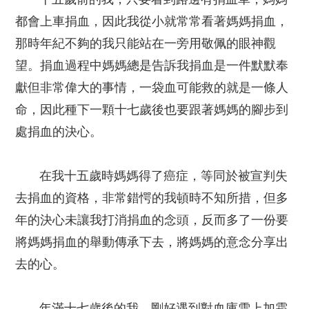
都會上車捐血，因此我從小就常常看著媽媽捐血，
那時年紀不夠的我只能站在一旁用敬佩的眼神觀
望。捐血過程中媽媽總是告訴我捐血是一件默默奉
獻但非常偉大的事情，一袋血可能救的就是一條人
命，因此種下一顆十七歲後也要跟著媽媽的腳步到
處捐血的決心。
在我十五歲時媽媽得了癌症，等同於被宣判失
去捐血的資格，非常錯愕的我頓時不知所措，但多
年的決心未讓我打消捐血的念頭，反而多了一份要
將媽媽捐血的舉動傳承下去，將媽媽的意念分享出
去的心。
年滿十七歲後的我，剛好遇到對血庫雪上加霜