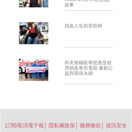
故事
捐血人生的里程碑
和美無極龍華慈惠堂啟
用捐血車供電箱 兼顧公
益與環保永續
訂閱/取消電子報
│
隱私權政策
│
服務條款
│
資訊安全