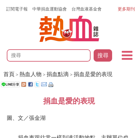
訂閱電子報
中華捐血運動協會
台灣血液基金會
更多期刊
搜尋
首頁
熱血人物
捐血點滴
捐血是愛的表現
>
>
>
捐血是愛的表現
圖、文／張金湖
捐血車跟往常一樣到達活動地點，主辦單位也