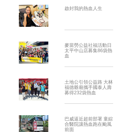
啟封我的熱血人生
麥當勞公益社福活動日
太平中山店募集86袋熱
血
土地公引領公益路 大林
福德爺廟攜手國泰人壽
募得232袋熱血
巴威逼近超前部署 童綜
合醫院讓熱血跑在颱風
前面