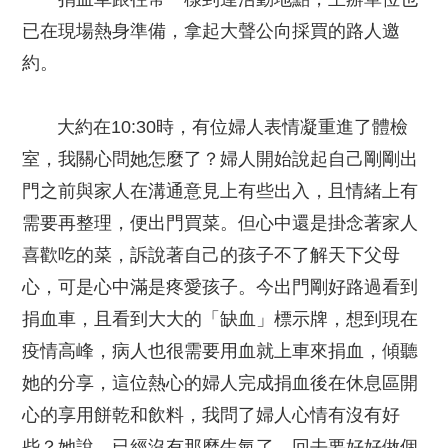
已在現場熱身準備，拿起大聲公向採買的路人邀
約。
大約在10:30時，有位婦人表情凝重進了體檢
室，我關心問她怎麼了？婦人開始說起自己剛剛出
門之前與家人在溝通意見上有些出入，且情緒上有
需要再整理，便出門買菜。但心中還是掛念著家人
喜歡吃的菜，訴說著自己的孩子不了解天下父母
心，可是心中滿是疼愛孩子。今出門剛好路過看到
捐血車，且看到大大的「缺血」標示牌，想到現在
疫情高峰，病人也很需要用血就上車來捐血，傾聽
她的分享，這位熱心的婦人完成捐血後在休息區開
心的享用餅乾和飲料，我問了婦人心情有沒有好
些？她說，已經沒有那麼生氣了，回去要好好做個