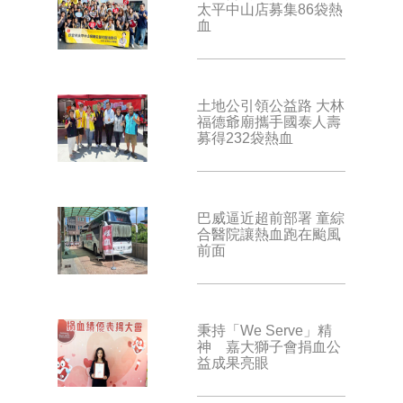
太平中山店募集86袋熱
血
土地公引領公益路 大林
福德爺廟攜手國泰人壽
募得232袋熱血
巴威逼近超前部署 童綜
合醫院讓熱血跑在颱風
前面
秉持「We Serve」精
神 嘉大獅子會捐血公
益成果亮眼