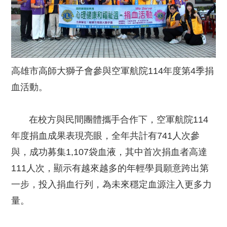
高雄市高師大獅子會參與空軍航院114年度第4季捐
血活動。
在校方與民間團體攜手合作下，空軍航院114
年度捐血成果表現亮眼，全年共計有741人次參
與，成功募集1,107袋血液，其中首次捐血者高達
111人次，顯示有越來越多的年輕學員願意跨出第
一步，投入捐血行列，為未來穩定血源注入更多力
量。