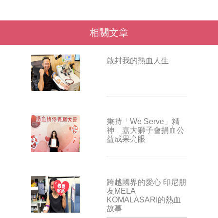
相關文章
啟封我的熱血人生
秉持「We Serve」精
神 嘉大獅子會捐血公
益成果亮眼
跨越國界的愛心 印尼朋
友MELA
KOMALASARI的熱血
故事