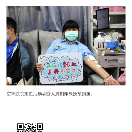
空軍航院捐血活動承辦人員劉佩辰挽袖捐血。