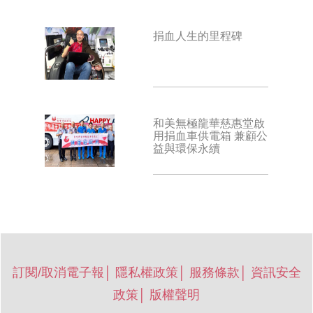
捐血人生的里程碑
和美無極龍華慈惠堂啟
用捐血車供電箱 兼顧公
益與環保永續
訂閱/取消電子報
│
隱私權政策
│
服務條款
│
資訊安全
政策
│
版權聲明