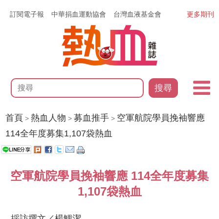
訂閱電子報
中華捐血運動協會
台灣血液基金會
更多期刊
搜尋
首頁
熱血人物
募血推手
空軍航院學員挽袖響應
>
>
>
114全年度募集1,107袋熱血
空軍航院學員挽袖響應 114全年度募集
1,107袋熱血
採訪撰文／楊鯉潔