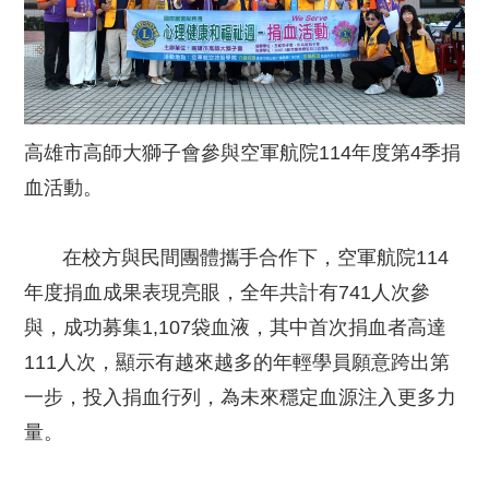
高雄市高師大獅子會參與空軍航院114年度第4季捐
血活動。
在校方與民間團體攜手合作下，空軍航院114
年度捐血成果表現亮眼，全年共計有741人次參
與，成功募集1,107袋血液，其中首次捐血者高達
111人次，顯示有越來越多的年輕學員願意跨出第
一步，投入捐血行列，為未來穩定血源注入更多力
量。