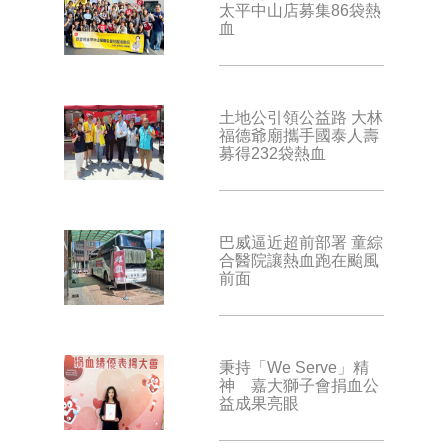
太平中山店募集86袋熱
血
土地公引領公益路 大林
福德爺廟攜手國泰人壽
募得232袋熱血
巴威逼近超前部署 童綜
合醫院讓熱血跑在颱風
前面
秉持「We Serve」精
神 嘉大獅子會捐血公
益成果亮眼