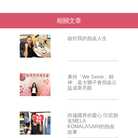
相關文章
啟封我的熱血人生
秉持「We Serve」精
神 嘉大獅子會捐血公
益成果亮眼
跨越國界的愛心 印尼朋
友MELA
KOMALASARI的熱血
故事