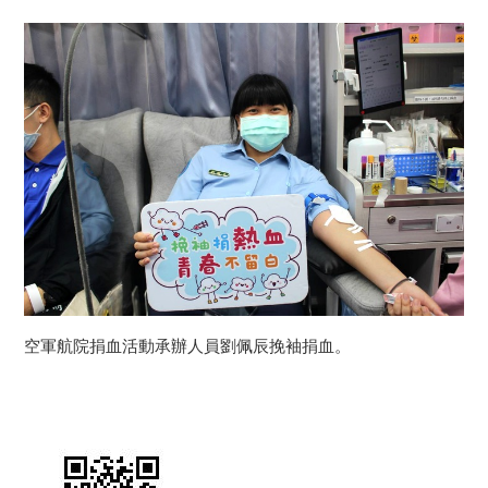
空軍航院捐血活動承辦人員劉佩辰挽袖捐血。