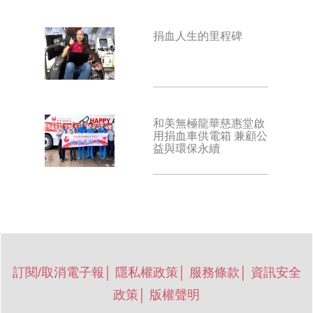
捐血人生的里程碑
和美無極龍華慈惠堂啟
用捐血車供電箱 兼顧公
益與環保永續
訂閱/取消電子報
│
隱私權政策
│
服務條款
│
資訊安全
政策
│
版權聲明