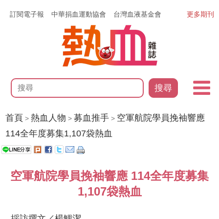
訂閱電子報
中華捐血運動協會
台灣血液基金會
更多期刊
搜尋
首頁
熱血人物
募血推手
空軍航院學員挽袖響應
>
>
>
114全年度募集1,107袋熱血
空軍航院學員挽袖響應 114全年度募集
1,107袋熱血
採訪撰文／楊鯉潔