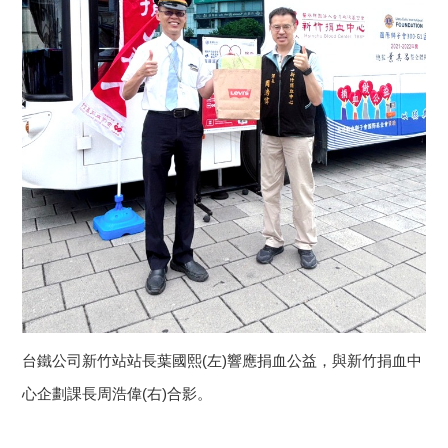
台鐵公司新竹站站長葉國熙(左)響應捐血公益，與新竹捐血中
心企劃課長周浩偉(右)合影。