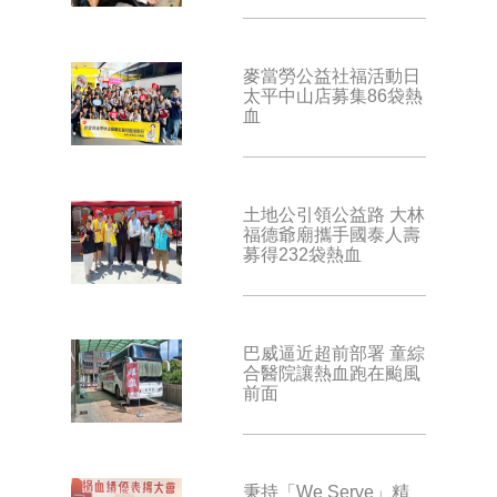
麥當勞公益社福活動日
太平中山店募集86袋熱
血
土地公引領公益路 大林
福德爺廟攜手國泰人壽
募得232袋熱血
巴威逼近超前部署 童綜
合醫院讓熱血跑在颱風
前面
秉持「We Serve」精