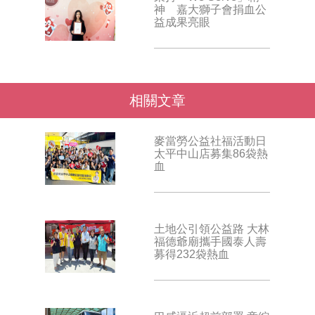
神 嘉大獅子會捐血公
益成果亮眼
相關文章
麥當勞公益社福活動日
太平中山店募集86袋熱
血
土地公引領公益路 大林
福德爺廟攜手國泰人壽
募得232袋熱血