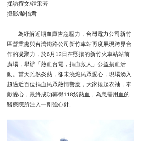
採訪撰文/鍾采芳
攝影/黎怡君
為紓解近期血庫告急壓力，台灣電力公司新竹
區營業處與台灣鐵路公司新竹車站再度展現跨界合
作的凝聚力，於6月12日在熙攘的新竹火車站站前
廣場，舉辦「熱血台電，捐血救人」公益捐血活
動。當天雖然炎熱，卻未澆熄民眾愛心，現場湧入
超過近百位捐血民眾熱情響應，大家捲起衣袖，奉
獻愛心，最終成功募得118袋熱血，為急需用血的
醫療院所注入一劑強心針。