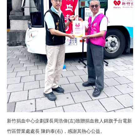
新竹捐血中心企劃課長周浩偉(左)致贈捐血救人錦旗予台電新
竹區營業處處長 陳鈞泰(右)，感謝其熱心公益。