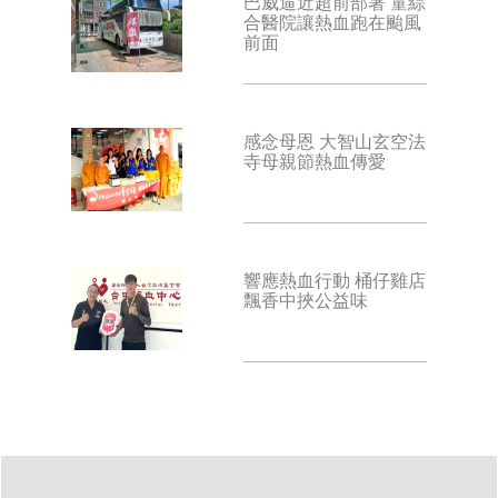
巴威逼近超前部署 童綜
合醫院讓熱血跑在颱風
前面
感念母恩 大智山玄空法
寺母親節熱血傳愛
響應熱血行動 桶仔雞店
飄香中挾公益味