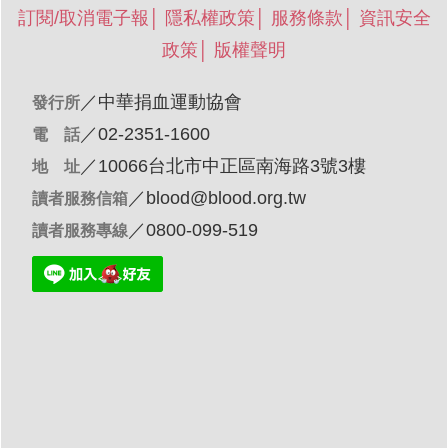
訂閱/取消電子報
│
隱私權政策
│
服務條款
│
資訊安全
政策
│
版權聲明
／
中華捐血運動協會
發行所
／02-2351-1600
電 話
／10066台北市中正區南海路3號3樓
地 址
／
blood@blood.org.tw
讀者服務信箱
／0800-099-519
讀者服務專線