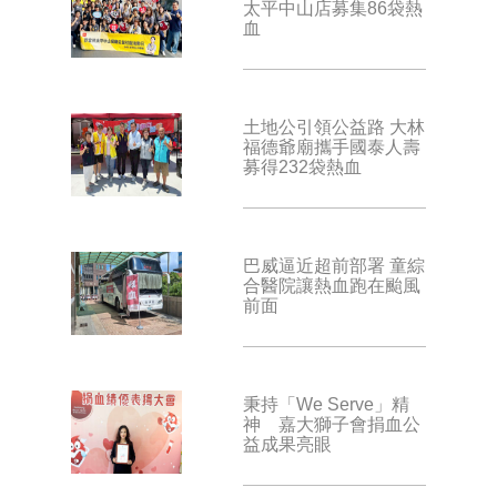
太平中山店募集86袋熱
血
土地公引領公益路 大林
福德爺廟攜手國泰人壽
募得232袋熱血
巴威逼近超前部署 童綜
合醫院讓熱血跑在颱風
前面
秉持「We Serve」精
神 嘉大獅子會捐血公
益成果亮眼