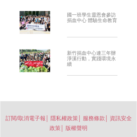
國一班學生靈恩會參訪
捐血中心 體驗生命教育
新竹捐血中心連三年辦
淨溪行動，實踐環境永
續
訂閱/取消電子報
│
隱私權政策
│
服務條款
│
資訊安全
政策
│
版權聲明