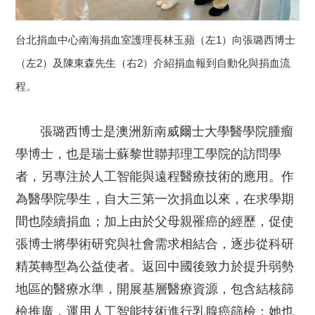
台北捐血中心南海捐血室護理長林玉蘋（左1）向張璐西博士
（左2）及陳東森先生（右2）介紹捐血報到自動化與捐血流
程。
張璐西博士是澳洲新南威爾士大學醫學院腫瘤
學博士，也是瑞士蘇黎世聯邦理工學院的訪問學
者，另專注於人工智能與遠程醫療技術的應用。作
為醫學院學生，自大三第一次捐血以來，在求學期
間也陸續捐血；加上由於父母親罹癌的經歷，促使
張博士將學術研究與社會需求相結合，逐步從科研
精英轉型為公益使者。返回中國後致力於提升弱勢
地區的醫療水準，開展基層醫療資源，包含結核篩
檢推廣，運用人工智能技術進行乳腺癌篩檢；她也