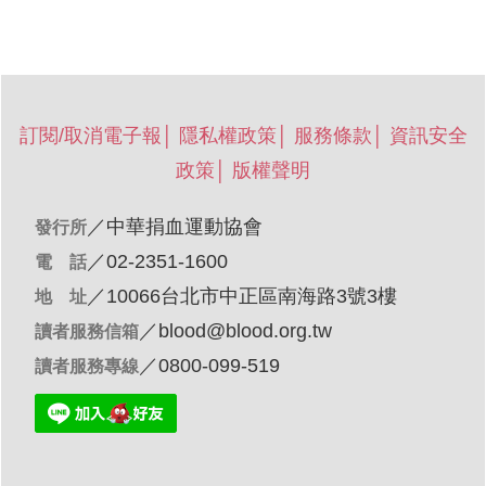
訂閱/取消電子報
│
隱私權政策
│
服務條款
│
資訊安全
政策
│
版權聲明
／
中華捐血運動協會
發行所
／02-2351-1600
電 話
／10066台北市中正區南海路3號3樓
地 址
／
blood@blood.org.tw
讀者服務信箱
／0800-099-519
讀者服務專線