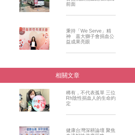
前面
秉持「We Serve」精
神 嘉大獅子會捐血公
益成果亮眼
相關文章
稀有，不代表孤單 三位
Rh陰性捐血人的生命約
定
健康台灣深耕論壇 聚焦