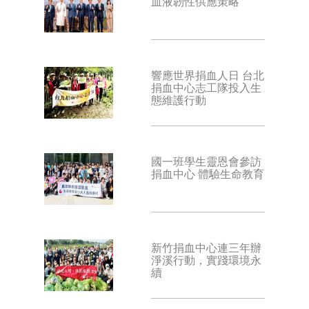
血液韌性供應策略
響應世界捐血人日 台北
捐血中心志工隊投入生
態維護行動
國一班學生靈恩會參訪
捐血中心 體驗生命教育
新竹捐血中心連三年辦
淨溪行動，實踐環境永
續