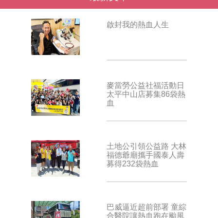
啟封我的熱血人生
麥當勞公益社福活動日
太平中山店募集86袋熱
血
土地公引領公益路 大林
福德爺廟攜手國泰人壽
募得232袋熱血
巴威逼近超前部署 童綜
合醫院讓熱血跑在颱風