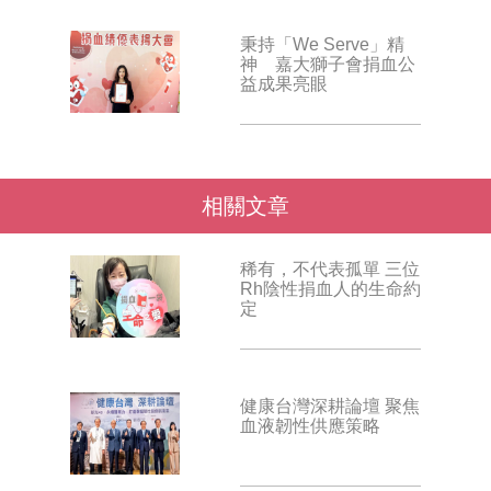
秉持「We Serve」精
神 嘉大獅子會捐血公
益成果亮眼
相關文章
稀有，不代表孤單 三位
Rh陰性捐血人的生命約
定
健康台灣深耕論壇 聚焦
血液韌性供應策略