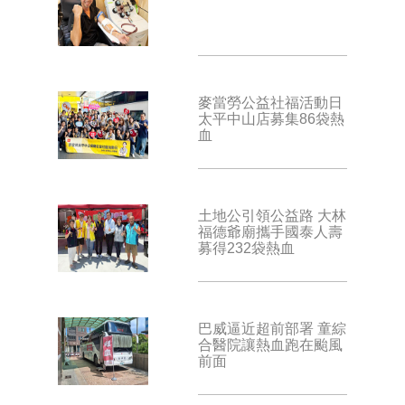
麥當勞公益社福活動日
太平中山店募集86袋熱
血
土地公引領公益路 大林
福德爺廟攜手國泰人壽
募得232袋熱血
巴威逼近超前部署 童綜
合醫院讓熱血跑在颱風
前面