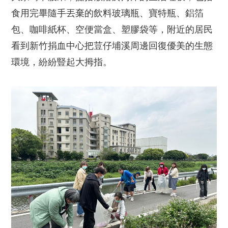
食用完畢隨手丟棄的飲料玻璃瓶、寶特瓶、鋁箔
包、咖啡紙杯、空便當盒、塑膠袋等，附近的居民
看到新竹捐血中心把荳仔埔溪周邊回復優美的生態
環境，紛紛豎起大拇指。