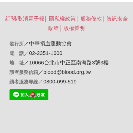
訂閱/取消電子報
│
隱私權政策
│
服務條款
│
資訊安全
政策
│
版權聲明
／
中華捐血運動協會
發行所
／02-2351-1600
電 話
／10066台北市中正區南海路3號3樓
地 址
／
blood@blood.org.tw
讀者服務信箱
／0800-099-519
讀者服務專線