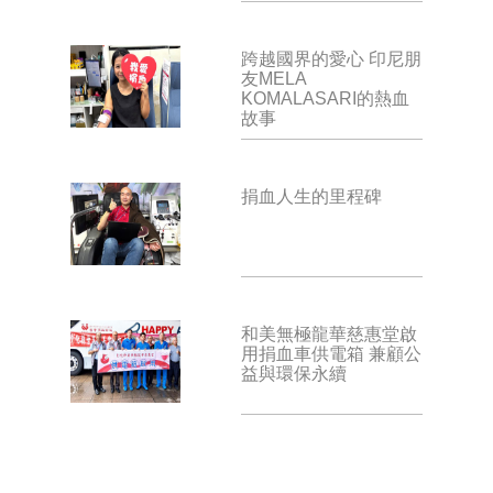
跨越國界的愛心 印尼朋
友MELA
KOMALASARI的熱血
故事
捐血人生的里程碑
和美無極龍華慈惠堂啟
用捐血車供電箱 兼顧公
益與環保永續