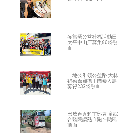
麥當勞公益社福活動日
太平中山店募集86袋熱
血
土地公引領公益路 大林
福德爺廟攜手國泰人壽
募得232袋熱血
巴威逼近超前部署 童綜
合醫院讓熱血跑在颱風
前面