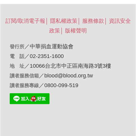
訂閱/取消電子報
│
隱私權政策
│
服務條款
│
資訊安全
政策
│
版權聲明
／
中華捐血運動協會
發行所
／02-2351-1600
電 話
／10066台北市中正區南海路3號3樓
地 址
／
blood@blood.org.tw
讀者服務信箱
／0800-099-519
讀者服務專線