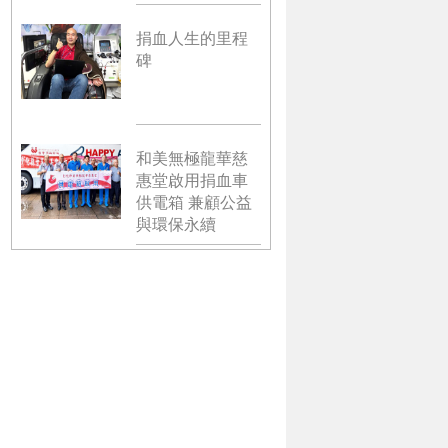
捐血人生的里程
碑
和美無極龍華慈
惠堂啟用捐血車
供電箱 兼顧公益
與環保永續