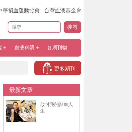
中華捐血運動協會
台灣血液基金會
搜尋
健
血液科研
各期刊物
更多期刊
最新文章
啟封我的熱血人
生