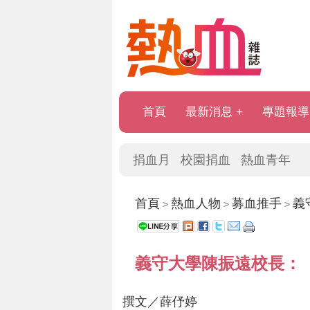
首頁
最新消息
專題報導
捐血月
校園捐血
熱血青年
首頁
熱血人物
募血推手
義
>
>
>
義守大學陳振遠校長：
撰文／薛伃婷