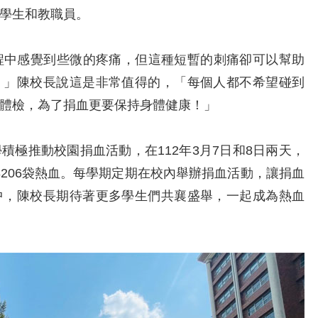
學生和教職員。
中感覺到些微的疼痛，但這種短暫的刺痛卻可以幫助
！」陳校長說這是非常值得的，「每個人都不希望碰到
體檢，為了捐血更要保持身體健康！」
推動校園捐血活動，在112年3月7日和8日兩天，
206袋熱血。每學期定期在校內舉辦捐血活動，讓捐血
中，陳校長期待著更多學生們共襄盛舉，一起成為熱血