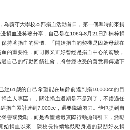
，為義守大學校本部捐血活動首日，第一個準時前來捐
邊捐血邊笑著分享，自己是在106年8月21日到楠梓捐
直保持著捐血的習慣。「開始捐血的契機是因為母親在
捐血的重要性，而司機又正好曾經是捐血中心的駕駛，
透過自己的行動回饋社會，將曾經收受的善意再傳遞下
1歲的自己希望能在屆齡前達到捐10,000cc的目
「捐血人專區」，關注捐血週期是不是到了，不錯過任
捐血累計達到7,000cc，還要繼續努力。他也提到自
麼榮譽或獎勵，而是希望透過實際行動拋磚引玉，激勵
開始捐血以來，陳校長持續地鼓勵身邊的親朋好友捐