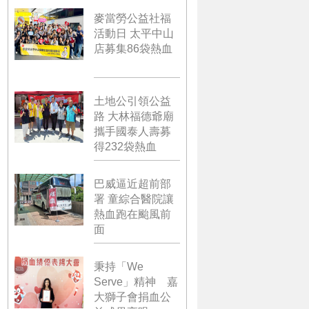
麥當勞公益社福
活動日 太平中山
店募集86袋熱血
土地公引領公益
路 大林福德爺廟
攜手國泰人壽募
得232袋熱血
巴威逼近超前部
署 童綜合醫院讓
熱血跑在颱風前
面
秉持「We
Serve」精神 嘉
大獅子會捐血公