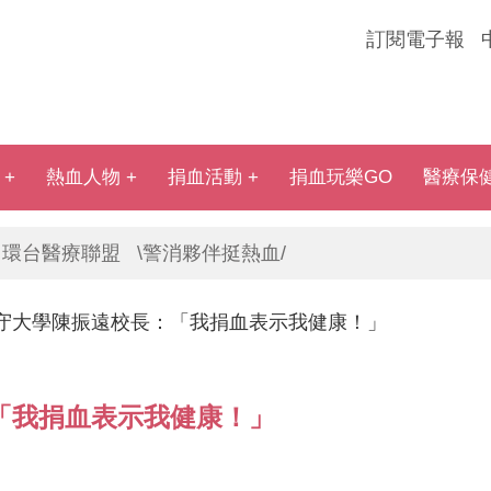
訂閱電子報
熱血人物
捐血活動
捐血玩樂GO
醫療保
環台醫療聯盟
\警消夥伴挺熱血/
守大學陳振遠校長：「我捐血表示我健康！」
「我捐血表示我健康！」