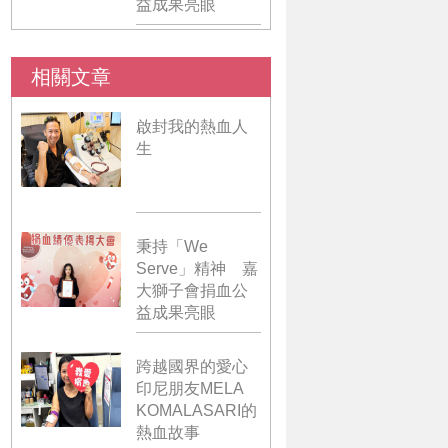
益成果亮眼
相關文章
啟封我的熱血人
生
秉持「We
Serve」精神 嘉
大獅子會捐血公
益成果亮眼
跨越國界的愛心
印尼朋友MELA
KOMALASARI的
熱血故事