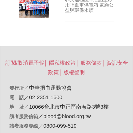
用捐血車供電箱 兼顧公
益與環保永續
訂閱/取消電子報
│
隱私權政策
│
服務條款
│
資訊安全
政策
│
版權聲明
／
中華捐血運動協會
發行所
／02-2351-1600
電 話
／10066台北市中正區南海路3號3樓
地 址
／
blood@blood.org.tw
讀者服務信箱
／0800-099-519
讀者服務專線