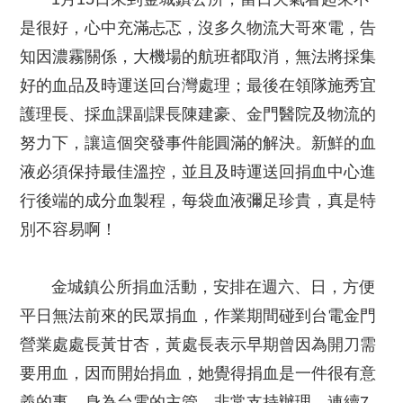
是很好，心中充滿忐忑，沒多久物流大哥來電，告
知因濃霧關係，大機場的航班都取消，無法將採集
好的血品及時運送回台灣處理；最後在領隊施秀宜
護理長、採血課副課長陳建豪、金門醫院及物流的
努力下，讓這個突發事件能圓滿的解決。新鮮的血
液必須保持最佳溫控，並且及時運送回捐血中心進
行後端的成分血製程，每袋血液彌足珍貴，真是特
別不容易啊！
金城鎮公所捐血活動，安排在週六、日，方便
平日無法前來的民眾捐血，作業期間碰到台電金門
營業處處長黃甘杏，黃處長表示早期曾因為開刀需
要用血，因而開始捐血，她覺得捐血是一件很有意
義的事，身為台電的主管，非常支持辦理。連續7