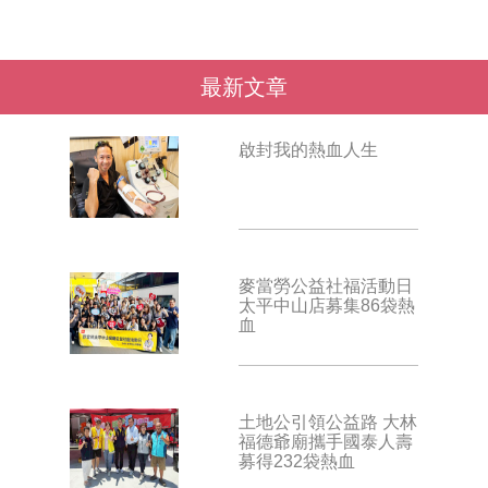
最新文章
啟封我的熱血人生
麥當勞公益社福活動日
太平中山店募集86袋熱
血
土地公引領公益路 大林
福德爺廟攜手國泰人壽
募得232袋熱血