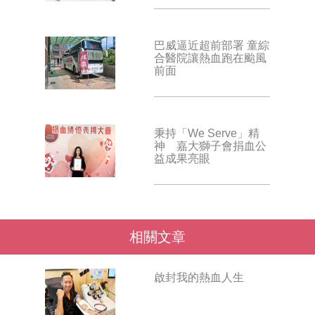
巴威逼近超前部署 童綜
合醫院讓熱血跑在颱風
前面
秉持「We Serve」精
神 嘉大獅子會捐血公
益成果亮眼
相關文章
啟封我的熱血人生