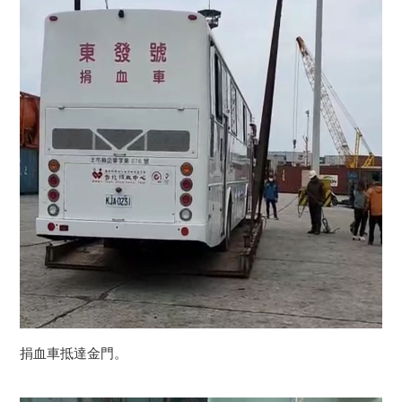
捐血車抵達金門。