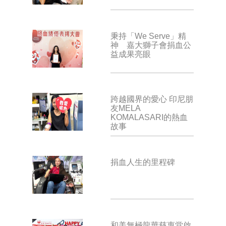
秉持「We Serve」精
神 嘉大獅子會捐血公
益成果亮眼
跨越國界的愛心 印尼朋
友MELA
KOMALASARI的熱血
故事
捐血人生的里程碑
和美無極龍華慈惠堂啟