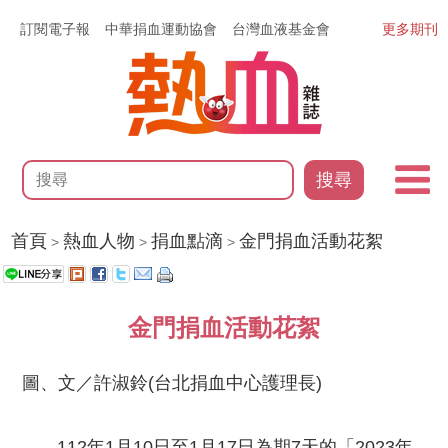
訂閱電子報
中華捐血運動協會
台灣血液基金會
更多期刊
搜尋
首頁
熱血人物
捐血點滴
金門捐血活動花絮
>
>
>
金門捐血活動花絮
圖、文／許淑鈴(台北捐血中心護理長)
112年1月10日至1月17日為期7天的「2023年