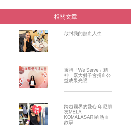
相關文章
啟封我的熱血人生
秉持「We Serve」精
神 嘉大獅子會捐血公
益成果亮眼
跨越國界的愛心 印尼朋
友MELA
KOMALASARI的熱血
故事