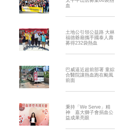
太平中山店募集86袋熱
血
土地公引領公益路 大林
福德爺廟攜手國泰人壽
募得232袋熱血
巴威逼近超前部署 童綜
合醫院讓熱血跑在颱風
前面
秉持「We Serve」精
神 嘉大獅子會捐血公
益成果亮眼