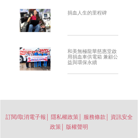
捐血人生的里程碑
和美無極龍華慈惠堂啟
用捐血車供電箱 兼顧公
益與環保永續
訂閱/取消電子報
│
隱私權政策
│
服務條款
│
資訊安全
政策
│
版權聲明