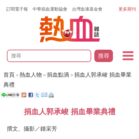
訂閱電子報
中華捐血運動協會
台灣血液基金會
更多期刊
搜尋
首頁
熱血人物
捐血點滴
捐血人郭承峻 捐血畢業
>
>
>
典禮
捐血人郭承峻 捐血畢業典禮
撰文、攝影／鍾采芳