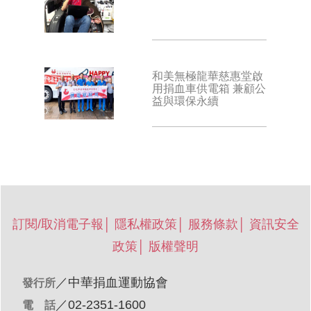
和美無極龍華慈惠堂啟
用捐血車供電箱 兼顧公
益與環保永續
訂閱/取消電子報
│
隱私權政策
│
服務條款
│
資訊安全
政策
│
版權聲明
／
中華捐血運動協會
發行所
／02-2351-1600
電 話