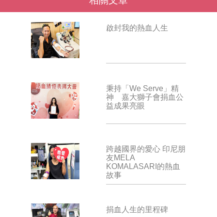
啟封我的熱血人生
秉持「We Serve」精
神 嘉大獅子會捐血公
益成果亮眼
跨越國界的愛心 印尼朋
友MELA
KOMALASARI的熱血
故事
捐血人生的里程碑