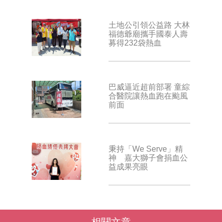
土地公引領公益路 大林
福德爺廟攜手國泰人壽
募得232袋熱血
巴威逼近超前部署 童綜
合醫院讓熱血跑在颱風
前面
秉持「We Serve」精
神 嘉大獅子會捐血公
益成果亮眼
相關文章