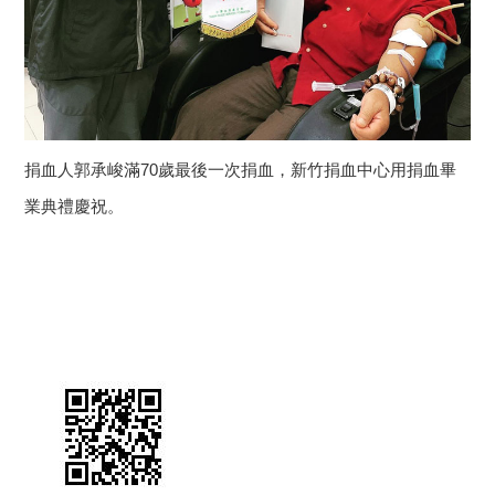
捐血人郭承峻滿70歲最後一次捐血，新竹捐血中心用捐血畢
業典禮慶祝。