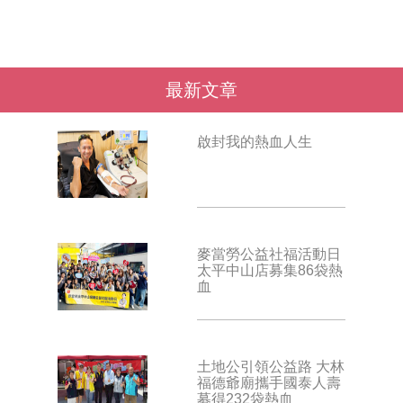
最新文章
啟封我的熱血人生
麥當勞公益社福活動日
太平中山店募集86袋熱
血
土地公引領公益路 大林
福德爺廟攜手國泰人壽
募得232袋熱血