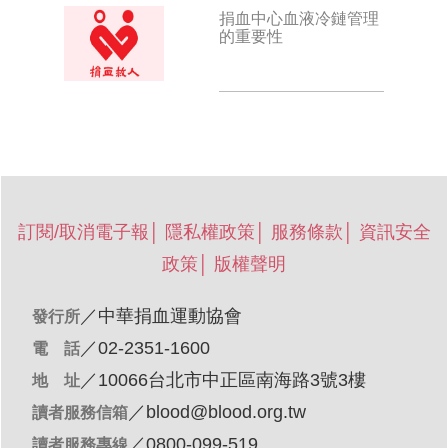
捐血中心血液冷鏈管理
的重要性
訂閱/取消電子報
│
隱私權政策
│
服務條款
│
資訊安全
政策
│
版權聲明
／
中華捐血運動協會
發行所
／02-2351-1600
電 話
／10066台北市中正區南海路3號3樓
地 址
／
blood@blood.org.tw
讀者服務信箱
／0800-099-519
讀者服務專線