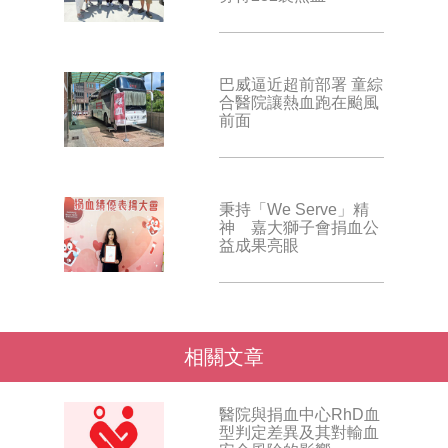
巴威逼近超前部署 童綜
合醫院讓熱血跑在颱風
前面
秉持「We Serve」精
神 嘉大獅子會捐血公
益成果亮眼
相關文章
醫院與捐血中心RhD血
型判定差異及其對輸血