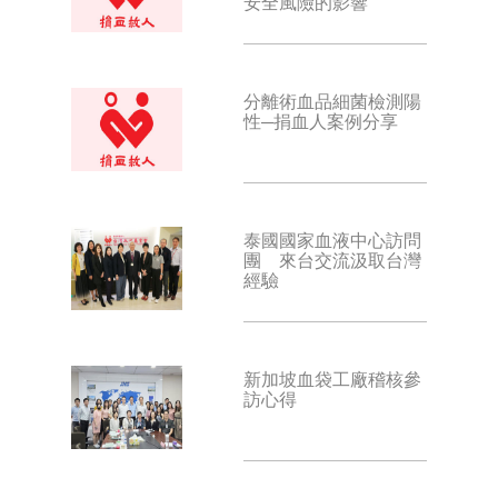
安全風險的影響
分離術血品細菌檢測陽
性─捐血人案例分享
泰國國家血液中心訪問
團 來台交流汲取台灣
經驗
新加坡血袋工廠稽核參
訪心得