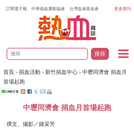
訂閱電子報
中華捐血運動協會
台灣血液基金會
更多期刊
搜尋
首頁
捐血活動
新竹捐血中心
中壢同濟會 捐血月
>
>
>
首場起跑
中壢同濟會 捐血月首場起跑
撰文、攝影／鍾采芳