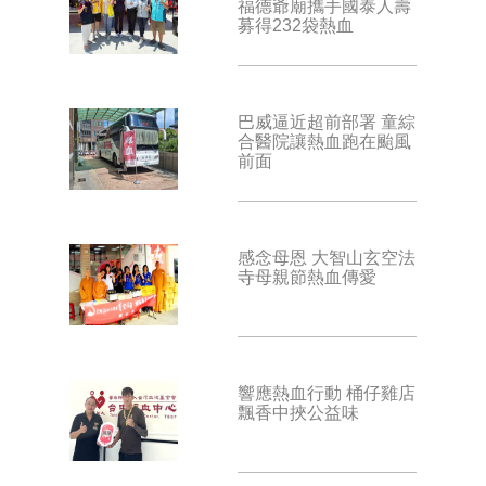
福德爺廟攜手國泰人壽
募得232袋熱血
巴威逼近超前部署 童綜
合醫院讓熱血跑在颱風
前面
感念母恩 大智山玄空法
寺母親節熱血傳愛
響應熱血行動 桶仔雞店
飄香中挾公益味