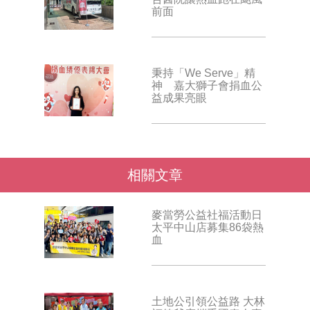
前面
秉持「We Serve」精
神 嘉大獅子會捐血公
益成果亮眼
相關文章
麥當勞公益社福活動日
太平中山店募集86袋熱
血
土地公引領公益路 大林