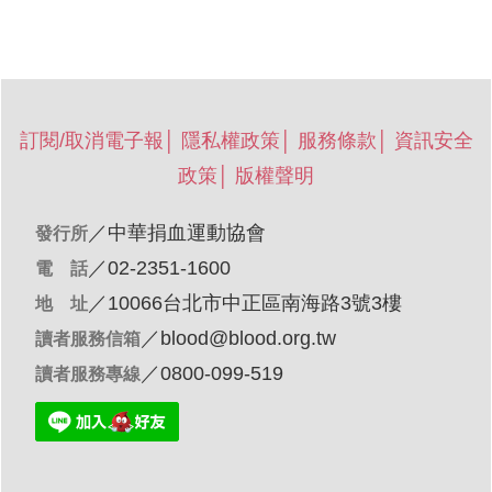
訂閱/取消電子報
│
隱私權政策
│
服務條款
│
資訊安全
政策
│
版權聲明
／
中華捐血運動協會
發行所
／02-2351-1600
電 話
／10066台北市中正區南海路3號3樓
地 址
／
blood@blood.org.tw
讀者服務信箱
／0800-099-519
讀者服務專線