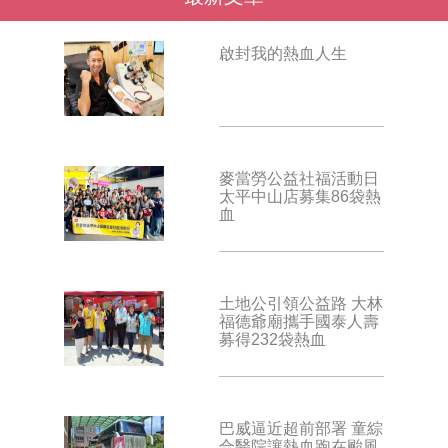
啟封我的熱血人生
麥當勞公益社福活動日
太平中山店募集86袋熱
血
土地公引領公益路 大林
福德爺廟攜手國泰人壽
募得232袋熱血
巴威逼近超前部署 童綜
合醫院讓熱血跑在颱風