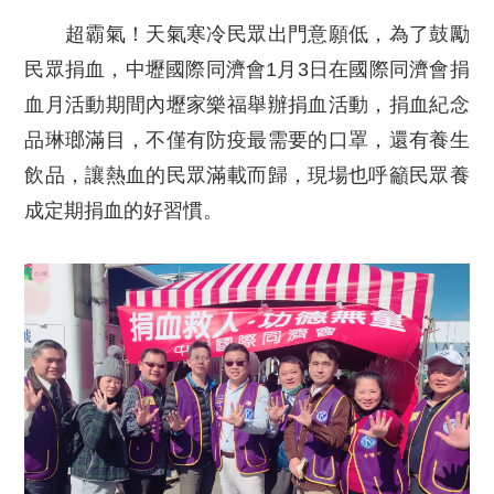
超霸氣！天氣寒冷民眾出門意願低，為了鼓勵
民眾捐血，中壢國際同濟會1月3日在國際同濟會捐
血月活動期間內壢家樂福舉辦捐血活動，捐血紀念
品琳瑯滿目，不僅有防疫最需要的口罩，還有養生
飲品，讓熱血的民眾滿載而歸，現場也呼籲民眾養
成定期捐血的好習慣。