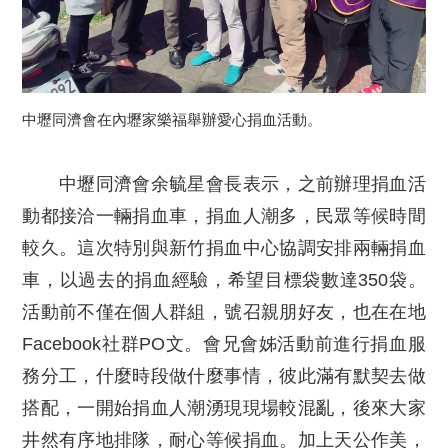
中壢同濟會在內壢家樂福舉辦愛心捐血活動。
中壢同濟會余毓星會長表示，之前辦理捐血活
動都接洽一輛捐血車，捐血人潮多，民眾等候時間
較久。這次特別與新竹捐血中心協調安排兩輛捐血
車，以過去的捐血經驗，希望目標袋數達350袋。
活動前不僅在個人群組，號召親朋好友，也在在地
Facebook社群PO文。會兄會姊活動前進行捐血服
務分工，什麼時段做什麼事情，彼此滿有默契去做
搭配，一開始捐血人潮湧現現場較混亂，後來大家
井然有序地排隊，耐心等候捐血。加上天公作美，