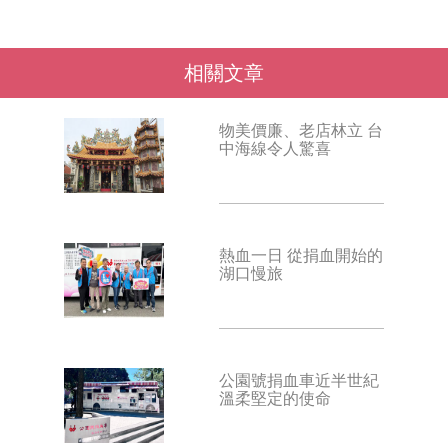
相關文章
物美價廉、老店林立 台
中海線令人驚喜
熱血一日 從捐血開始的
湖口慢旅
公園號捐血車近半世紀
溫柔堅定的使命