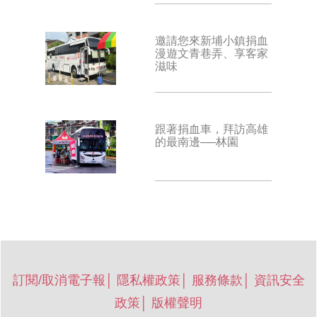
邀請您來新埔小鎮捐血
漫遊文青巷弄、享客家
滋味
跟著捐血車，拜訪高雄
的最南邊──林園
訂閱/取消電子報
│
隱私權政策
│
服務條款
│
資訊安全
政策
│
版權聲明