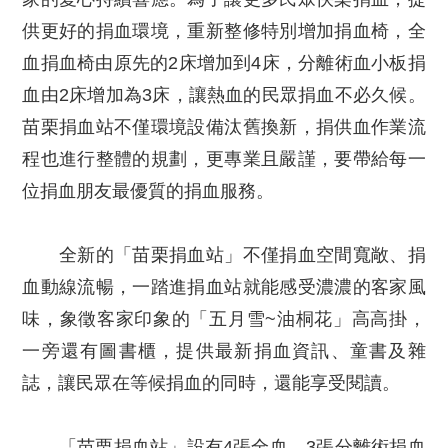
供更好的捐血環境，重新整修特別增加捐血椅，全
血捐血椅由原先的2床增加到4床，分離術血小板捐
血由2床增加為3床，讓熱血的民眾捐血不必久候。
苗栗捐血站不僅環境設備汰舊換新，捐供血作業流
程也進行整體的規劃，更專業且嚴謹，要帶給每一
位捐血朋友最優質的捐血服務。
全新的「苗栗捐血站」不僅捐血空間寬敞、捐
血動線流暢，一踏進捐血站就能感受濃濃的客家風
味，象徵客家印象的「五月雪~油桐花」高高掛，
一旁還有圖書櫃，提供最新捐血資訊、童書及雜
誌，讓民眾在等候捐血的同時，還能享受閱讀。
「苗栗捐血站」設有4張全血、3張分離術捐血