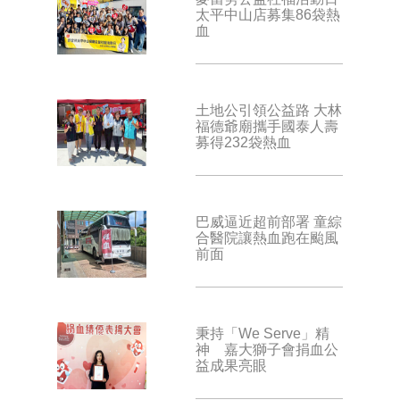
太平中山店募集86袋熱
血
土地公引領公益路 大林
福德爺廟攜手國泰人壽
募得232袋熱血
巴威逼近超前部署 童綜
合醫院讓熱血跑在颱風
前面
秉持「We Serve」精
神 嘉大獅子會捐血公
益成果亮眼