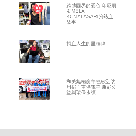
跨越國界的愛心 印尼朋
友MELA
KOMALASARI的熱血
故事
捐血人生的里程碑
和美無極龍華慈惠堂啟
用捐血車供電箱 兼顧公
益與環保永續