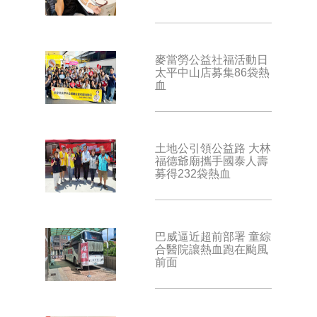
麥當勞公益社福活動日
太平中山店募集86袋熱
血
土地公引領公益路 大林
福德爺廟攜手國泰人壽
募得232袋熱血
巴威逼近超前部署 童綜
合醫院讓熱血跑在颱風
前面