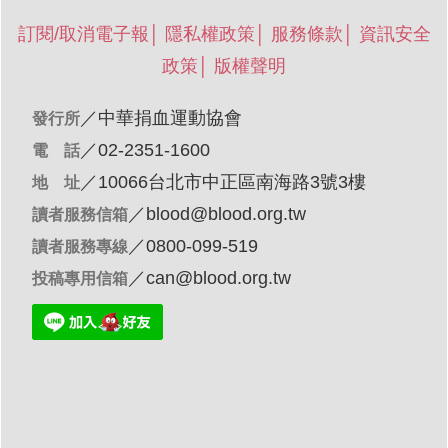
訂閱/取消電子報
│
隱私權政策
│
服務條款
│
資訊安全
政策
│
版權聲明
／
中華捐血運動協會
發行所
／02-2351-1600
電 話
／10066台北市中正區南海路3號3樓
地 址
／
blood@blood.org.tw
讀者服務信箱
／0800-099-519
讀者服務專線
／
can@blood.org.tw
投稿專用信箱