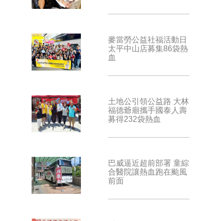
麥當勞公益社福活動日
太平中山店募集86袋熱
血
土地公引領公益路 大林
福德爺廟攜手國泰人壽
募得232袋熱血
巴威逼近超前部署 童綜
合醫院讓熱血跑在颱風
前面