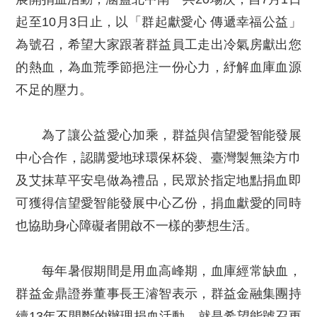
起至10月3日止，以「群起獻愛心 傳遞幸福公益」
為號召，希望大家跟著群益員工走出冷氣房獻出您
的熱血，為血荒季節挹注一份心力，紓解血庫血源
不足的壓力。
為了讓公益愛心加乘，群益與信望愛智能發展
中心合作，認購愛地球環保杯袋、臺灣製無染方巾
及艾抹草平安皂做為禮品，民眾於指定地點捐血即
可獲得信望愛智能發展中心乙份，捐血獻愛的同時
也協助身心障礙者開啟不一樣的夢想生活。
每年暑假期間是用血高峰期，血庫經常缺血，
群益金鼎證券董事長王濬智表示，群益金融集團持
續13年不間斷的辦理捐血活動，就是希望能號召更