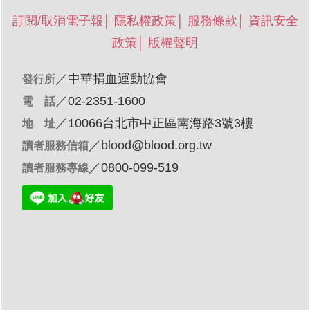
訂閱/取消電子報
│
隱私權政策
│
服務條款
│
資訊安全
政策
│
版權聲明
／
中華捐血運動協會
發行所
／02-2351-1600
電 話
／10066台北市中正區南海路3號3樓
地 址
／
blood@blood.org.tw
讀者服務信箱
／0800-099-519
讀者服務專線