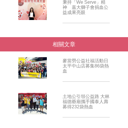
秉持「We Serve」精
神 嘉大獅子會捐血公
益成果亮眼
相關文章
麥當勞公益社福活動日
太平中山店募集86袋熱
血
土地公引領公益路 大林
福德爺廟攜手國泰人壽
募得232袋熱血