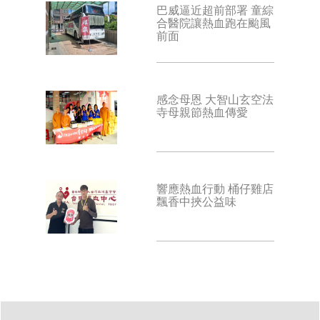
巴威逼近超前部署 童綜
合醫院讓熱血跑在颱風
前面
感念母恩 大智山玄空法
寺母親節熱血傳愛
響應熱血行動 桶仔雞店
飄香中挾公益味