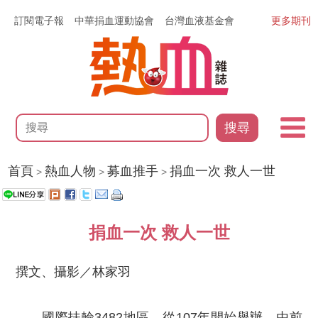
訂閱電子報
中華捐血運動協會
台灣血液基金會
更多期刊
搜尋
首頁
熱血人物
募血推手
捐血一次 救人一世
>
>
>
捐血一次 救人一世
撰文、攝影／林家羽
國際扶輪3482地區，從107年開始舉辦，由前