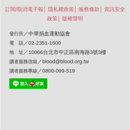
訂閱/取消電子報
│
隱私權政策
│
服務條款
│
資訊安全
政策
│
版權聲明
／
中華捐血運動協會
發行所
／02-2351-1600
電 話
／10066台北市中正區南海路3號3樓
地 址
／
blood@blood.org.tw
讀者服務信箱
／0800-099-519
讀者服務專線