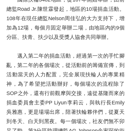
總監Road Jr.陳世霖發起，地區的10場捐血活動。
108年在現任總監Nelson周佳弘的大力支持下，增
加為12場，每個月固定舉辦二場，由地區內的9個
分區、扶青、扶少以及受獎人協會共同舉辦。
邁入第二年的捐血活動，經過第一次的手忙腳
亂，第二年的各個場次，從活動前的籌備宣傳，到
活動當天的人力配置，完全展現扶輪人的專業精
神，為了希望把活動辦好，每個場次的流程除了
SOP之外，還有行前觀摩與交接，遠從基隆而來的
捐血委員會主委PP Liyun李莉云，與執行長Emily
吳雅惠，更是場場出席，陪著扶輪夥伴們，從夏天
到冬天、白天到黑夜。每一個場次，社友們無不卯
足了勁，第3分區助理總監AG Johnson余家琛的街