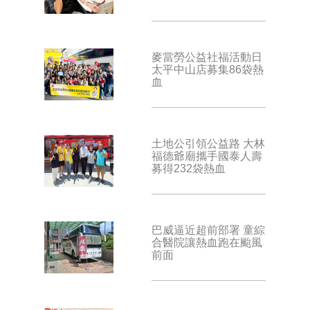
麥當勞公益社福活動日
太平中山店募集86袋熱
血
土地公引領公益路 大林
福德爺廟攜手國泰人壽
募得232袋熱血
巴威逼近超前部署 童綜
合醫院讓熱血跑在颱風
前面