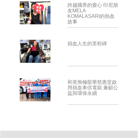
跨越國界的愛心 印尼朋
友MELA
KOMALASARI的熱血
故事
捐血人生的里程碑
和美無極龍華慈惠堂啟
用捐血車供電箱 兼顧公
益與環保永續