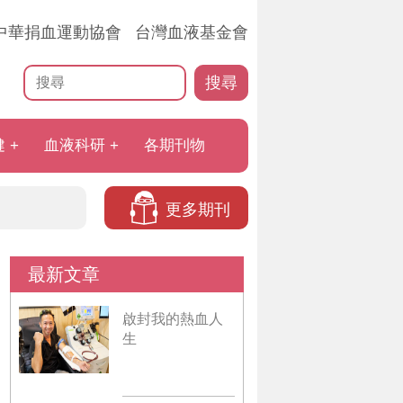
中華捐血運動協會
台灣血液基金會
搜尋
健
血液科研
各期刊物
更多期刊
最新文章
啟封我的熱血人
生