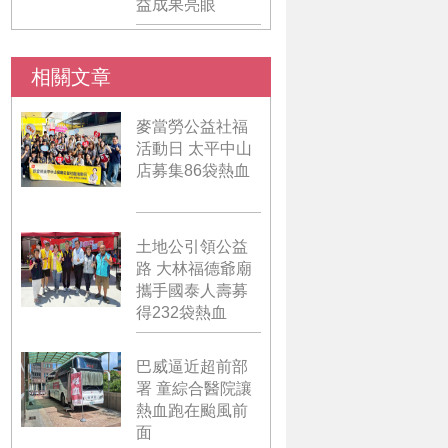
益成果亮眼
相關文章
麥當勞公益社福
活動日 太平中山
店募集86袋熱血
土地公引領公益
路 大林福德爺廟
攜手國泰人壽募
得232袋熱血
巴威逼近超前部
署 童綜合醫院讓
熱血跑在颱風前
面