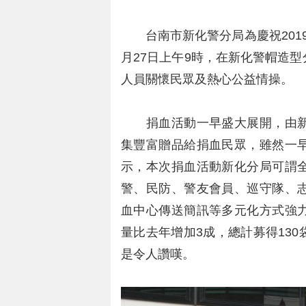
台南市新化警分局為慶祝2019
月27日上午9時，在新化警帽造
人員關懷民眾及熱心公益情操。
捐血活動一早盛大展開，由新
集豐富贈品給捐血民眾，雖然一
示，本次捐血活動新化分局可謂
警、民防、警友會員、巡守隊、
血中心傳送簡訊等多元化方式強
量比去年增加3成，總計募得13
是令人讚嘆。