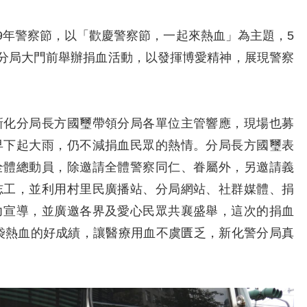
年警察節，以「歡慶警察節，一起來熱血」為主題，5
型分局大門前舉辦捐血活動，以發揮博愛精神，展現警察
化分局長方國璽帶領分局各單位主管響應，現場也募
早下起大雨，仍不減捐血民眾的熱情。分局長方國璽表
全體總動員，除邀請全體警察同仁、眷屬外，另邀請義
志工，並利用村里民廣播站、分局網站、社群媒體、捐
力宣導，並廣邀各界及愛心民眾共襄盛舉，這次的捐血
0袋熱血的好成績，讓醫療用血不虞匱乏，新化警分局真