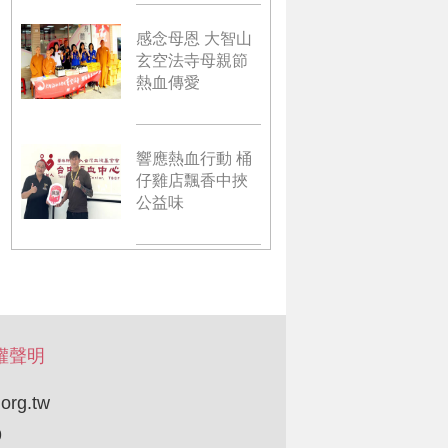
感念母恩 大智山
玄空法寺母親節
熱血傳愛
響應熱血行動 桶
仔雞店飄香中挾
公益味
權聲明
org.tw
9