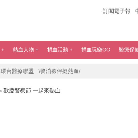
訂閱電子報
熱血人物
捐血活動
捐血玩樂GO
醫療保
環台醫療聯盟
\警消夥伴挺熱血/
歡慶警察節 一起來熱血
>