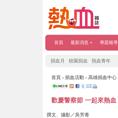
首頁
最新消息
專題報導
捐血月
校園捐血
熱血青年
首頁
捐血活動
高雄捐血中心
>
>
歡慶警察節 一起來熱血
撰文、攝影／吳芳青