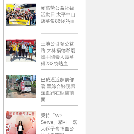
麥當勞公益社福
活動日 太平中山
店募集86袋熱血
土地公引領公益
路 大林福德爺廟
攜手國泰人壽募
得232袋熱血
巴威逼近超前部
署 童綜合醫院讓
熱血跑在颱風前
面
秉持「We
Serve」精神 嘉
大獅子會捐血公