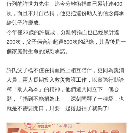
行列的許世力先生，迄今分離術捐血已累計達400
次，而且不只自己捐，他更把這份助人的信念傳承
給兒子許慶成。
今年僅23歲的許慶成，分離術捐血也已經累計達
200次，父子倆合計超過600次的紀錄，其背後是一
個家庭對生命的深刻承諾。
許氏父子檔不僅在捐血路上相互陪伴，更同為義消
人員，兩人長期投入救災救護工作，以實際行動詮
釋「助人為本」的精神，他們還共同立下一個心
願，「捐到不能捐為止」，深刻闡釋了一種愛，也
就是不需要開口，只要一起捲起袖子就夠了!