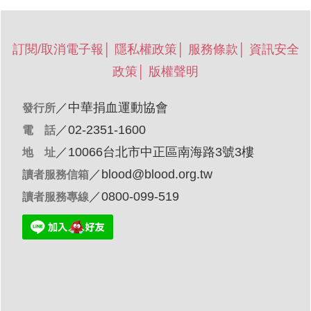
訂閱/取消電子報
│
隱私權政策
│
服務條款
│
資訊安全
政策
│
版權聲明
／
中華捐血運動協會
發行所
／02-2351-1600
電 話
／10066台北市中正區南海路3號3樓
地 址
／
blood@blood.org.tw
讀者服務信箱
／0800-099-519
讀者服務專線