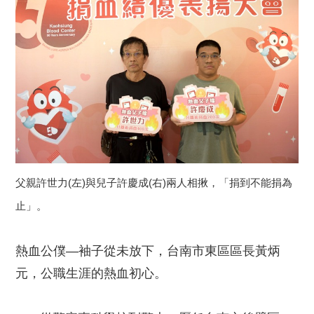
父親許世力(左)與兒子許慶成(右)兩人相揪，「捐到不能捐為
止」。
熱血公僕—袖子從未放下，台南市東區區長黃炳
元，公職生涯的熱血初心。