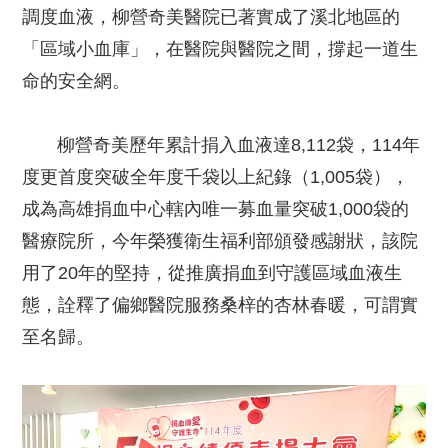
調度血液，柳營奇美醫院已著實成了溪北地區的
「區域小血庫」，在醫院與醫院之間，撐起一道生
命的安全網。
柳營奇美歷年累計捐入血液達8,112袋，114年
度更首度突破全年度千袋以上紀錄（1,005袋），
成為高雄捐血中心轄內唯一募血量突破1,000袋的
醫療院所，今年榮獲衛生福利部頒發感謝狀，該院
用了20年的堅持，從推廣捐血到守護區域血液生
態，詮釋了偏鄉醫院服務桑梓的杏林春暖，可謂實
至名歸。