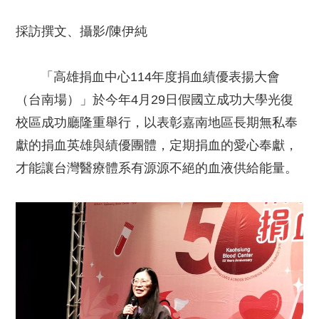
採訪撰文、攝影/陳伊純
「高雄捐血中心114年度捐血績優表揚大會
（台南場）」於今年4月29日假國立成功大學光復
校區成功廳隆重舉行，以表彰嘉南地區長期無私奉
獻的捐血英雄與績優團體，定期捐血的愛心奉獻，
才能讓台灣醫療體系有源源不絕的血液供給能量。