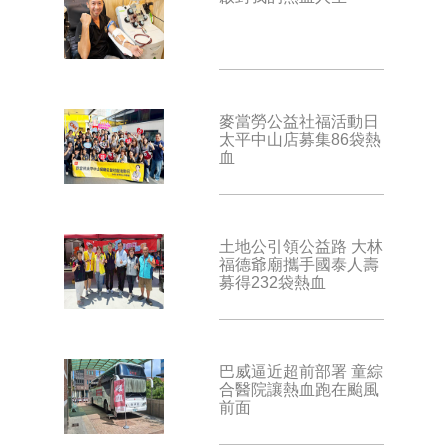
麥當勞公益社福活動日
太平中山店募集86袋熱
血
土地公引領公益路 大林
福德爺廟攜手國泰人壽
募得232袋熱血
巴威逼近超前部署 童綜
合醫院讓熱血跑在颱風
前面