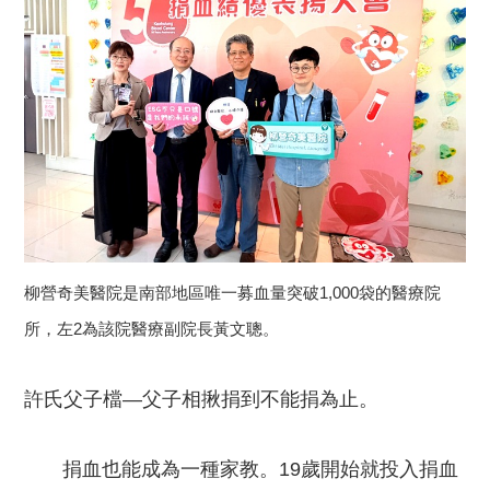
柳營奇美醫院是南部地區唯一募血量突破1,000袋的醫療院
所，左2為該院醫療副院長黃文聰。
許氏父子檔—父子相揪捐到不能捐為止。
捐血也能成為一種家教。19歲開始就投入捐血