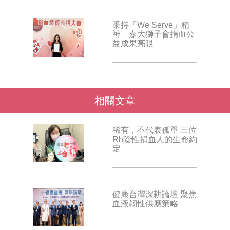
秉持「We Serve」精
神 嘉大獅子會捐血公
益成果亮眼
相關文章
稀有，不代表孤單 三位
Rh陰性捐血人的生命約
定
健康台灣深耕論壇 聚焦
血液韌性供應策略