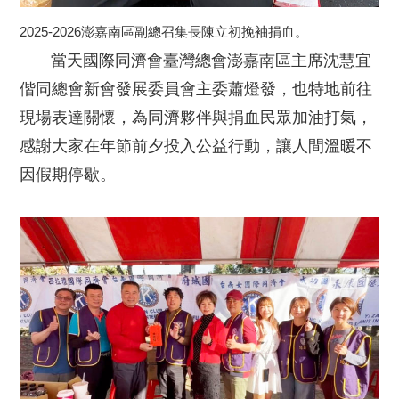
2025-2026澎嘉南區副總召集長陳立初挽袖捐血。
當天國際同濟會臺灣總會澎嘉南區主席沈慧宜
偕同總會新會發展委員會主委蕭燈發，也特地前往
現場表達關懷，為同濟夥伴與捐血民眾加油打氣，
感謝大家在年節前夕投入公益行動，讓人間溫暖不
因假期停歇。