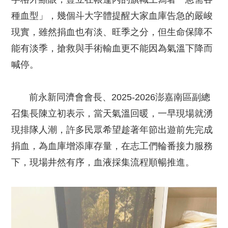
種血型」，幾個斗大字體提醒大家血庫告急的嚴峻
現實，雖然捐血也有淡、旺季之分，但生命保障不
能有淡季，搶救與手術輸血更不能因為氣溫下降而
喊停。
前永新同濟會會長、2025-2026澎嘉南區副總
召集長陳立初表示，當天氣溫回暖，一早現場就湧
現排隊人潮，許多民眾希望趁著年節出遊前先完成
捐血，為血庫增添庫存量，在志工們輪番接力服務
下，現場井然有序，血液採集流程順暢推進。