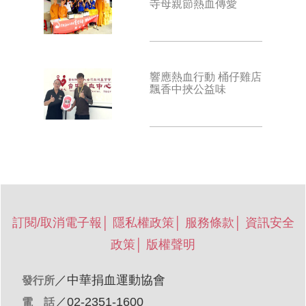
寺母親節熱血傳愛
響應熱血行動 桶仔雞店
飄香中挾公益味
訂閱/取消電子報
│
隱私權政策
│
服務條款
│
資訊安全
政策
│
版權聲明
／
中華捐血運動協會
發行所
／02-2351-1600
電 話