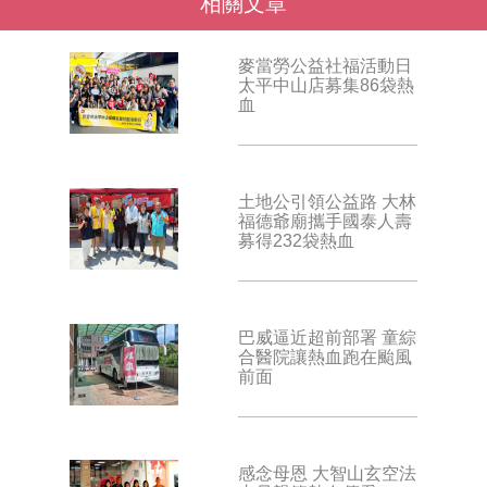
相關文章
麥當勞公益社福活動日
太平中山店募集86袋熱
血
土地公引領公益路 大林
福德爺廟攜手國泰人壽
募得232袋熱血
巴威逼近超前部署 童綜
合醫院讓熱血跑在颱風
前面
感念母恩 大智山玄空法