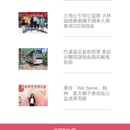
土地公引領公益路 大林
福德爺廟攜手國泰人壽
募得232袋熱血
巴威逼近超前部署 童綜
合醫院讓熱血跑在颱風
前面
秉持「We Serve」精
神 嘉大獅子會捐血公
益成果亮眼