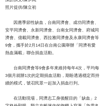
照片提供/陳立初
因應季節性缺血，台南同濟會、成功同濟會、
安平同濟會、永新同濟會、台南女同濟會、府城同
濟會、億載同濟會、西拉雅同濟會及永康同濟會等
9會，攜手於2月14日在台南公園舉辦「同濟有愛
熱血滿載」聯合捐血活動。
台南同濟會等9會多年來維持每年4次，平均每
3個月就辦1次的定期捐血活動，期盼透過穩定而持
續的模式，號召民眾一起加入捐血行列。
在活動現場，同濟志工身後醒目的「缺血」2
字格外顯眼，豎立在帳篷內的旗幟上寫著「急需各