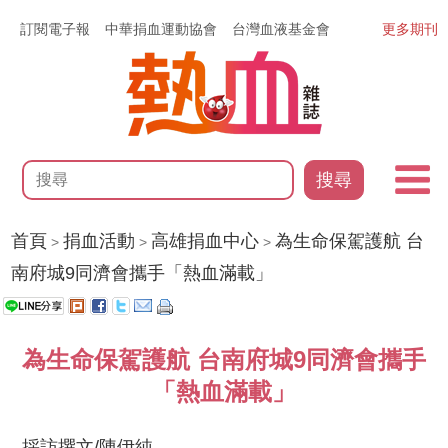
訂閱電子報
中華捐血運動協會
台灣血液基金會
更多期刊
搜尋
首頁
捐血活動
高雄捐血中心
為生命保駕護航 台
>
>
>
南府城9同濟會攜手「熱血滿載」
為生命保駕護航 台南府城9同濟會攜手
「熱血滿載」
採訪撰文/陳伊純