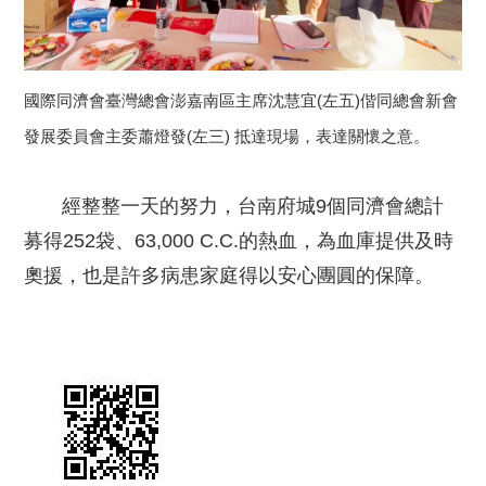
國際同濟會臺灣總會澎嘉南區主席沈慧宜(左五)偕同總會新會
發展委員會主委蕭燈發(左三) 抵達現場，表達關懷之意。
經整整一天的努力，台南府城9個同濟會總計
募得252袋、63,000 C.C.的熱血，為血庫提供及時
奧援，也是許多病患家庭得以安心團圓的保障。