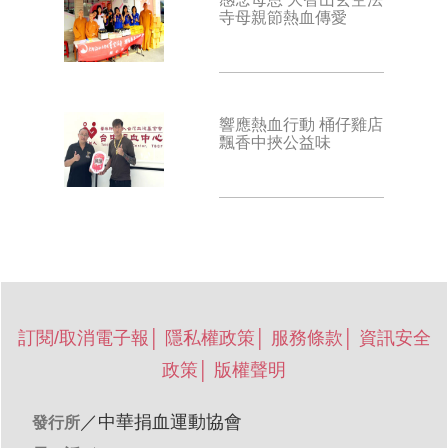
寺母親節熱血傳愛
響應熱血行動 桶仔雞店
飄香中挾公益味
訂閱/取消電子報
│
隱私權政策
│
服務條款
│
資訊安全
政策
│
版權聲明
／
中華捐血運動協會
發行所