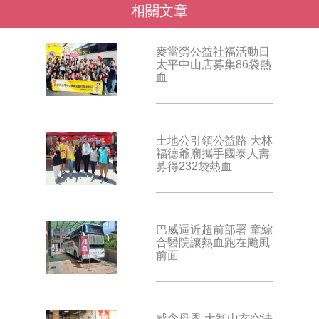
相關文章
麥當勞公益社福活動日
太平中山店募集86袋熱
血
土地公引領公益路 大林
福德爺廟攜手國泰人壽
募得232袋熱血
巴威逼近超前部署 童綜
合醫院讓熱血跑在颱風
前面
感念母恩 大智山玄空法