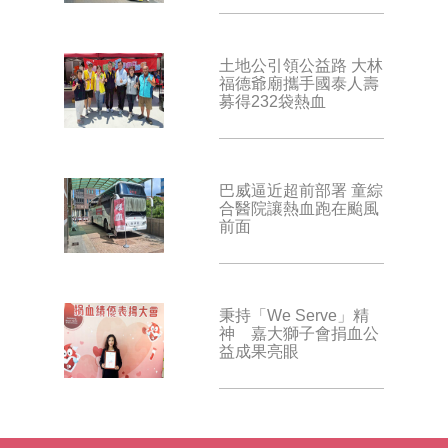
土地公引領公益路 大林
福德爺廟攜手國泰人壽
募得232袋熱血
巴威逼近超前部署 童綜
合醫院讓熱血跑在颱風
前面
秉持「We Serve」精
神 嘉大獅子會捐血公
益成果亮眼