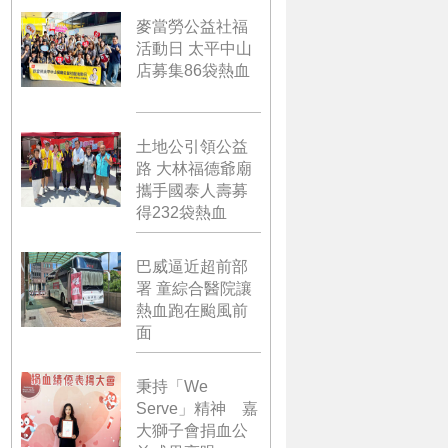
麥當勞公益社福
活動日 太平中山
店募集86袋熱血
土地公引領公益
路 大林福德爺廟
攜手國泰人壽募
得232袋熱血
巴威逼近超前部
署 童綜合醫院讓
熱血跑在颱風前
面
秉持「We
Serve」精神 嘉
大獅子會捐血公