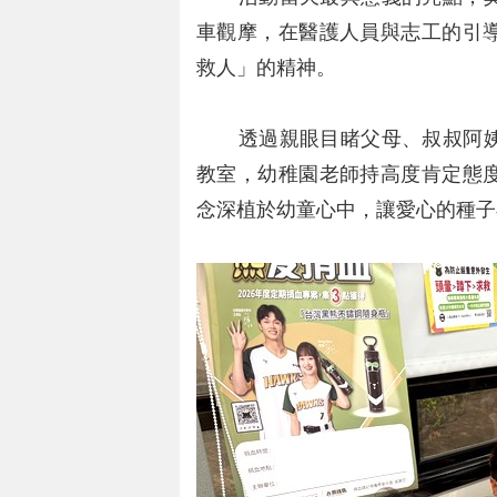
車觀摩，在醫護人員與志工的引
救人」的精神。
透過親眼目睹父母、叔叔阿姨
教室，幼稚園老師持高度肯定態
念深植於幼童心中，讓愛心的種子