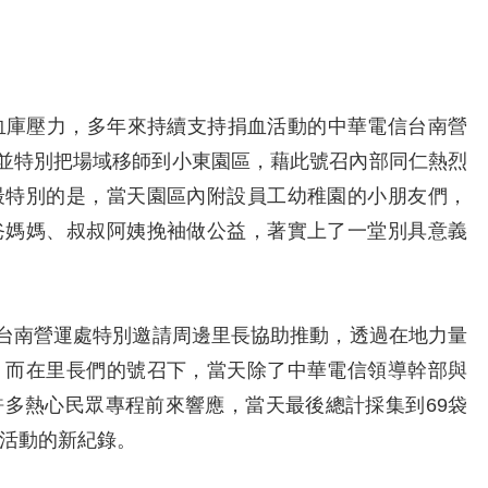
庫壓力，多年來持續支持捐血活動的中華電信台南營
，並特別把場域移師到小東園區，藉此號召內部同仁熱烈
最特別的是，當天園區內附設員工幼稚園的小朋友們，
爸媽媽、叔叔阿姨挽袖做公益，著實上了一堂別具意義
南營運處特別邀請周邊里長協助推動，透過在地力量
，而在里長們的號召下，當天除了中華電信領導幹部與
多熱心民眾專程前來響應，當天最後總計採集到69袋
活動的新紀錄。