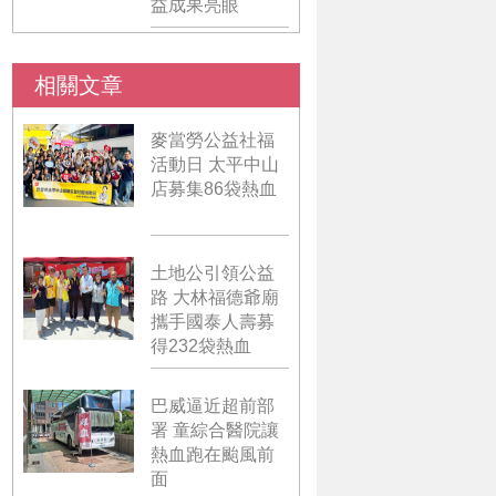
益成果亮眼
相關文章
麥當勞公益社福
活動日 太平中山
店募集86袋熱血
土地公引領公益
路 大林福德爺廟
攜手國泰人壽募
得232袋熱血
巴威逼近超前部
署 童綜合醫院讓
熱血跑在颱風前
面