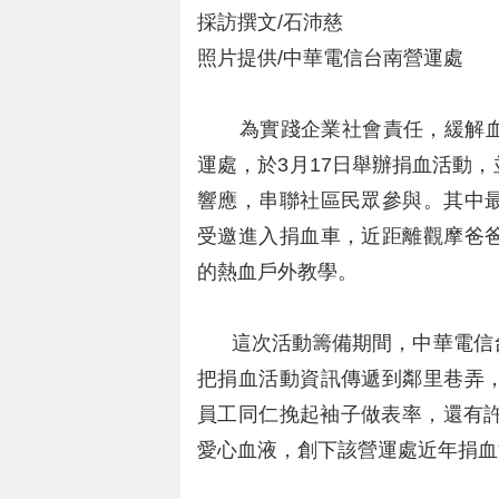
採訪撰文/石沛慈
照片提供/中華電信台南營運處
為實踐企業社會責任，緩解血
運處，於3月17日舉辦捐血活動
響應，串聯社區民眾參與。其中
受邀進入捐血車，近距離觀摩爸
的熱血戶外教學。
這次活動籌備期間，中華電信台
把捐血活動資訊傳遞到鄰里巷弄
員工同仁挽起袖子做表率，還有許
愛心血液，創下該營運處近年捐血