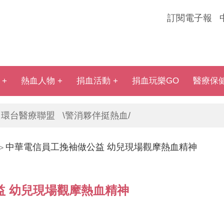
訂閱電子報
熱血人物
捐血活動
捐血玩樂GO
醫療保
環台醫療聯盟
\警消夥伴挺熱血/
中華電信員工挽袖做公益 幼兒現場觀摩熱血精神
>
益 幼兒現場觀摩熱血精神