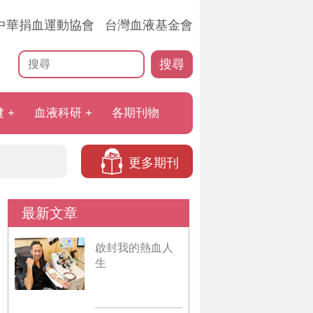
中華捐血運動協會
台灣血液基金會
搜尋
健
血液科研
各期刊物
更多期刊
最新文章
啟封我的熱血人
生