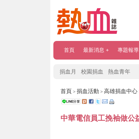
首頁
最新消息
專題報導
捐血月
校園捐血
熱血青年
首頁
捐血活動
高雄捐血中心
>
>
中華電信員工挽袖做公