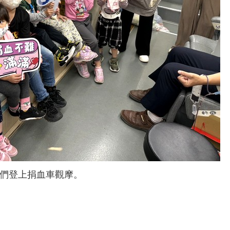
們登上捐血車觀摩。