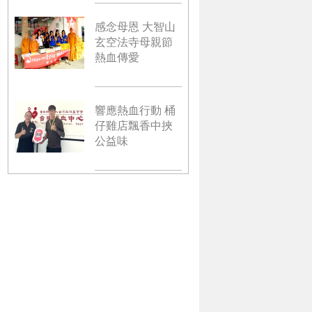
感念母恩 大智山
玄空法寺母親節
熱血傳愛
響應熱血行動 桶
仔雞店飄香中挾
公益味