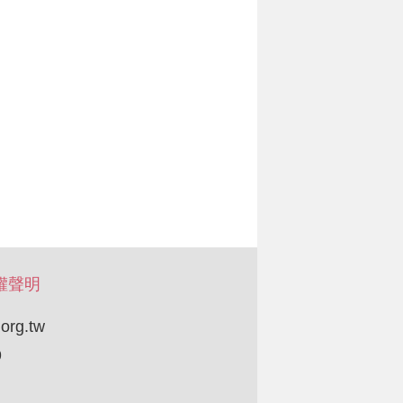
權聲明
org.tw
9