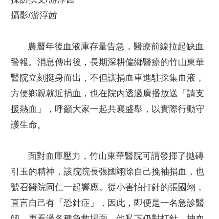
攝影/游淳茜
農曆年後血液庫存量告急，醫療前線拉起缺血
警報。消息傳出後，長期深耕偏鄉醫療的竹山東華
醫院立刻挺身而出，不但讓捐血車進駐採集血液，
方便鄉親就近捐血，也在院內透過廣播放送「請支
援熱血」，呼籲大家一起共襄盛舉，以實際行動守
護生命。
面對血庫壓力，竹山東華醫院可謂發揮了拋磚
引玉的精神，該院院長張國翊除自己挽袖捐血，也
號召醫院同仁一起響應。從小害怕打針的張國翊，
直言自己有「恐針症」，因此，即便是一名急診醫
師，更看過各種急救場面，他私下仍對打針、抽血