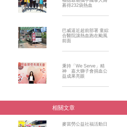
福德爺廟攜手國泰人壽
募得232袋熱血
巴威逼近超前部署 童綜
合醫院讓熱血跑在颱風
前面
秉持「We Serve」精
神 嘉大獅子會捐血公
益成果亮眼
相關文章
麥當勞公益社福活動日