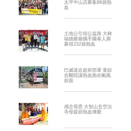
太平中山店募集86袋熱
血
土地公引領公益路 大林
福德爺廟攜手國泰人壽
募得232袋熱血
巴威逼近超前部署 童綜
合醫院讓熱血跑在颱風
前面
感念母恩 大智山玄空法
寺母親節熱血傳愛