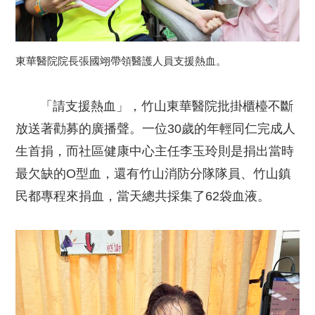
東華醫院院長張國翊帶領醫護人員支援熱血。
「請支援熱血」，竹山東華醫院批掛櫃檯不斷
放送著勸募的廣播聲。一位30歲的年輕同仁完成人
生首捐，而社區健康中心主任李玉玲則是捐出當時
最欠缺的O型血，還有竹山消防分隊隊員、竹山鎮
民都專程來捐血，當天總共採集了62袋血液。