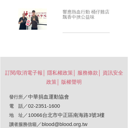
響應熱血行動 桶仔雞店
飄香中挾公益味
訂閱/取消電子報
│
隱私權政策
│
服務條款
│
資訊安全
政策
│
版權聲明
／
中華捐血運動協會
發行所
／02-2351-1600
電 話
／10066台北市中正區南海路3號3樓
地 址
／
blood@blood.org.tw
讀者服務信箱