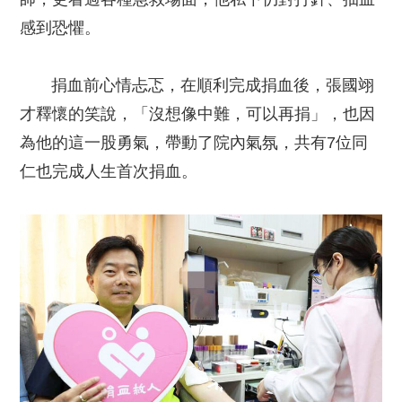
感到恐懼。
捐血前心情忐忑，在順利完成捐血後，張國翊
才釋懷的笑說，「沒想像中難，可以再捐」，也因
為他的這一股勇氣，帶動了院內氣氛，共有7位同
仁也完成人生首次捐血。