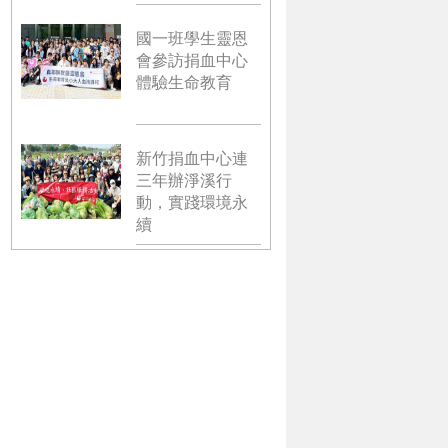
國一班學生靈恩
會參訪捐血中心
體驗生命教育
新竹捐血中心連
三年辦淨溪行
動，實踐環境永
續