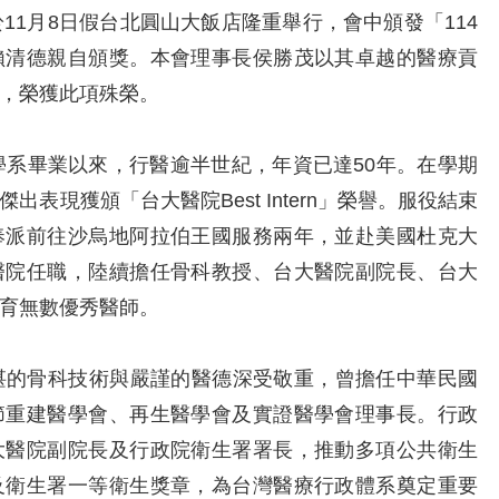
1月8日假台北圓山大飯店隆重舉行，會中頒發「114
賴清德親自頒獎。本會理事長侯勝茂以其卓越的醫療貢
，榮獲此項殊榮。
系畢業以來，行醫逾半世紀，年資已達50年。在學期
表現獲頒「台大醫院Best Intern」榮譽。服役結束
奉派前往沙烏地阿拉伯王國服務兩年，並赴美國杜克大
醫院任職，陸續擔任骨科教授、台大醫院副院長、台大
育無數優秀醫師。
的骨科技術與嚴謹的醫德深受敬重，曾擔任中華民國
節重建醫學會、再生醫學會及實證醫學會理事長。行政
大醫院副院長及行政院衛生署署長，推動多項公共衛生
及衛生署一等衛生獎章，為台灣醫療行政體系奠定重要