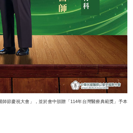
8屆醫師節慶祝大會」，並於會中頒贈「114年台灣醫療典範獎」予本