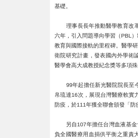
基礎。
理事長長年推動醫學教育改革
六年，引入問題導向學習（PBL
教育與國際接軌的里程碑。醫學研
衛院研究計畫，發表國內外學術
醫學會高大成教授紀念獎等多項殊
99年起擔任新光醫院院長至今
帛琉達16次，展現台灣醫療軟實
防疫，於111年獲全聯會頒發「
另自107年擔任台灣血液基金會
負全國醫療用血捐供平衡之重責