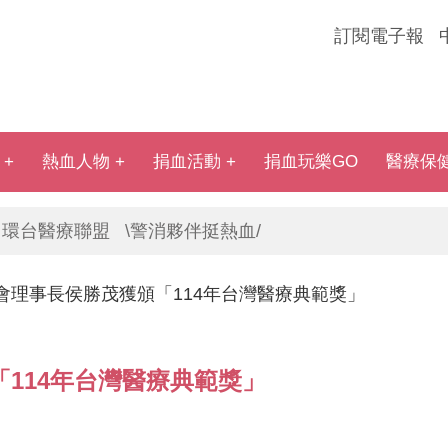
訂閱電子報
熱血人物
捐血活動
捐血玩樂GO
醫療保
環台醫療聯盟
\警消夥伴挺熱血/
會理事長侯勝茂獲頒「114年台灣醫療典範獎」
114年台灣醫療典範獎」