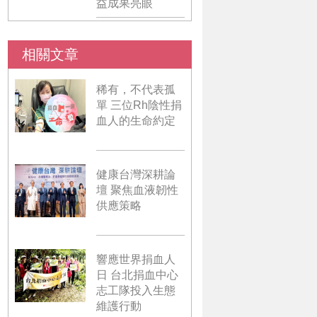
益成果亮眼
相關文章
稀有，不代表孤
單 三位Rh陰性捐
血人的生命約定
健康台灣深耕論
壇 聚焦血液韌性
供應策略
響應世界捐血人
日 台北捐血中心
志工隊投入生態
維護行動