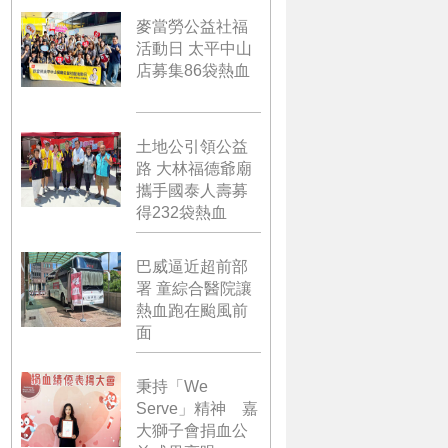
麥當勞公益社福
活動日 太平中山
店募集86袋熱血
土地公引領公益
路 大林福德爺廟
攜手國泰人壽募
得232袋熱血
巴威逼近超前部
署 童綜合醫院讓
熱血跑在颱風前
面
秉持「We
Serve」精神 嘉
大獅子會捐血公