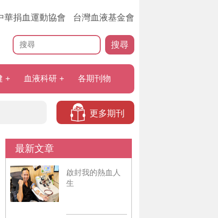
中華捐血運動協會
台灣血液基金會
搜尋
健
血液科研
各期刊物
更多期刊
最新文章
啟封我的熱血人
生