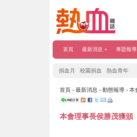
首頁
最新消息
專題報導
捐血月
校園捐血
熱血青年
首頁
最新消息
動態報導
本
>
>
>
本會理事長侯勝茂獲頒「