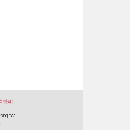
權聲明
org.tw
9