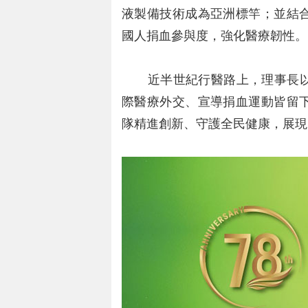
液製備技術成為亞洲標竿；並結
國人捐血參與度，強化醫療韌性。
近半世紀行醫路上，理事長以
際醫療外交、宣導捐血運動皆留
隊精進創新、守護全民健康，展現