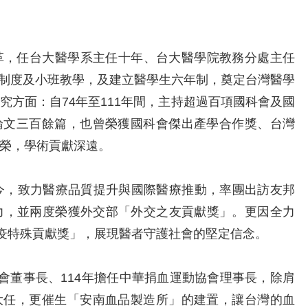
，任台大醫學系主任十年、台大醫學院教務分處主任
）制度及小班教學，及建立醫學生六年制，奠定台灣醫學
究方面：自74年至111年間，主持超過百項國科會及國
論文三百餘篇，也曾榮獲國科會傑出產學合作獎、台灣
榮，學術貢獻深遠。
，致力醫療品質提升與國際醫療推動，率團出訪友邦
力，並兩度榮獲外交部「外交之友貢獻獎」。更因全力
防疫特殊貢獻獎」，展現醫者守護社會的堅定信念。
董事長、114年擔任中華捐血運動協會理事長，除肩
大任，更催生「安南血品製造所」的建置，讓台灣的血