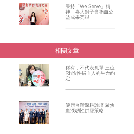
秉持「We Serve」精
神 嘉大獅子會捐血公
益成果亮眼
相關文章
稀有，不代表孤單 三位
Rh陰性捐血人的生命約
定
健康台灣深耕論壇 聚焦
血液韌性供應策略