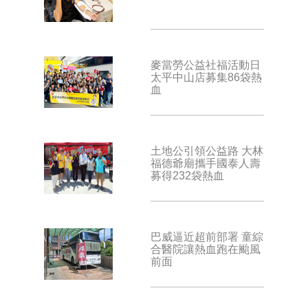
麥當勞公益社福活動日
太平中山店募集86袋熱
血
土地公引領公益路 大林
福德爺廟攜手國泰人壽
募得232袋熱血
巴威逼近超前部署 童綜
合醫院讓熱血跑在颱風
前面