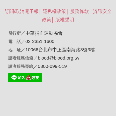
訂閱/取消電子報
│
隱私權政策
│
服務條款
│
資訊安全
政策
│
版權聲明
／
中華捐血運動協會
發行所
／02-2351-1600
電 話
／10066台北市中正區南海路3號3樓
地 址
／
blood@blood.org.tw
讀者服務信箱
／0800-099-519
讀者服務專線