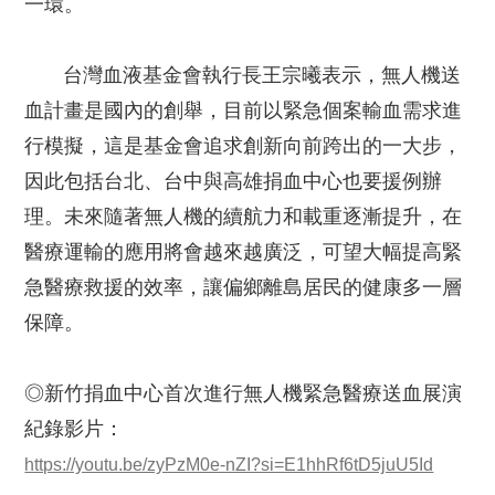
一環。
台灣血液基金會執行長王宗曦表示，無人機送
血計畫是國內的創舉，目前以緊急個案輸血需求進
行模擬，這是基金會追求創新向前跨出的一大步，
因此包括台北、台中與高雄捐血中心也要援例辦
理。未來隨著無人機的續航力和載重逐漸提升，在
醫療運輸的應用將會越來越廣泛，可望大幅提高緊
急醫療救援的效率，讓偏鄉離島居民的健康多一層
保障。
◎新竹捐血中心首次進行無人機緊急醫療送血展演
紀錄影片：
https://youtu.be/zyPzM0e-nZI?si=E1hhRf6tD5juU5Id