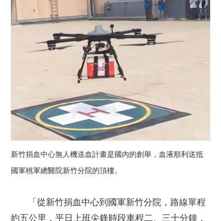
新竹捐血中心無人機送血計畫是國內的創舉，血液順利送抵
國軍桃軍總醫院新竹分院的頂樓。
「從新竹捐血中心到國軍新竹分院，路線單程
約五公里，平日上班尖鋒時段車程二、三十分鐘，