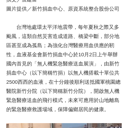
圖片提供／新竹捐血中心、原資系統整合股份公司
台灣地處環太平洋地震帶，每年夏秋之際又多
颱風，這類自然災害造成道路、橋梁中斷，部分地
區甚至成為孤島；為強化台灣醫療用血供應的靭
性，血液基金會新竹捐血中心於10月2日上午舉辦
國內首見的「無人機緊急醫療送血展演」，由新竹
捐血中心（以下簡稱竹捐）以無人機搭載十單位共
2500西西的血液，在十分鐘後順利送抵國軍桃園總
醫院新竹分院（以下簡稱新竹分院），開啟無人機
緊急醫療送血的飛行模式，未來可應用於山地離島
的緊急醫療救護場域，保障偏鄉居民的健康。