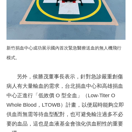
新竹捐血中心成功展示國內首次緊急醫療送血的無人機飛行
模式。
另外，侯勝茂董事長表示，針對急診嚴重創傷
病人有大量輸血的需求，台北捐血中心和高雄捐血
中心正進行「低效價 O 型全血」（Low-Titer O
Whole Blood，LTOWB）計畫，以便屆時能夠立即
供血而無需等待血型配對，也可避免輸注過多不必
要的血品，這也是血液基金會強化供血靭性的重要