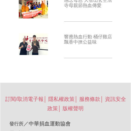
感念母恩 大智山玄空法
寺母親節熱血傳愛
響應熱血行動 桶仔雞店
飄香中挾公益味
訂閱/取消電子報
│
隱私權政策
│
服務條款
│
資訊安全
政策
│
版權聲明
／
中華捐血運動協會
發行所