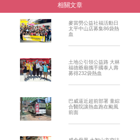
相關文章
麥當勞公益社福活動日
太平中山店募集86袋熱
血
土地公引領公益路 大林
福德爺廟攜手國泰人壽
募得232袋熱血
巴威逼近超前部署 童綜
合醫院讓熱血跑在颱風
前面