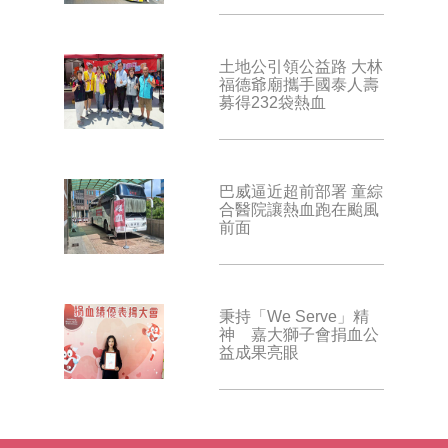
土地公引領公益路 大林
福德爺廟攜手國泰人壽
募得232袋熱血
巴威逼近超前部署 童綜
合醫院讓熱血跑在颱風
前面
秉持「We Serve」精
神 嘉大獅子會捐血公
益成果亮眼