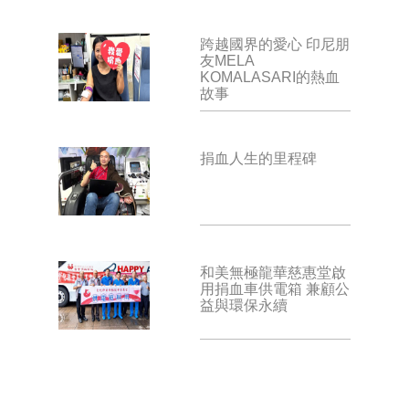
跨越國界的愛心 印尼朋
友MELA
KOMALASARI的熱血
故事
捐血人生的里程碑
和美無極龍華慈惠堂啟
用捐血車供電箱 兼顧公
益與環保永續