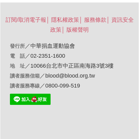
訂閱/取消電子報
│
隱私權政策
│
服務條款
│
資訊安全
政策
│
版權聲明
／
中華捐血運動協會
發行所
／02-2351-1600
電 話
／10066台北市中正區南海路3號3樓
地 址
／
blood@blood.org.tw
讀者服務信箱
／0800-099-519
讀者服務專線