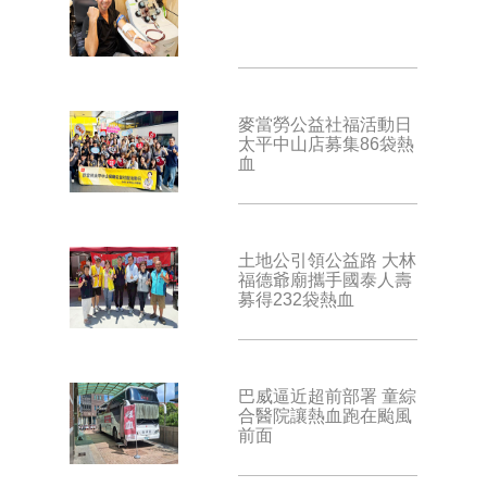
麥當勞公益社福活動日
太平中山店募集86袋熱
血
土地公引領公益路 大林
福德爺廟攜手國泰人壽
募得232袋熱血
巴威逼近超前部署 童綜
合醫院讓熱血跑在颱風
前面