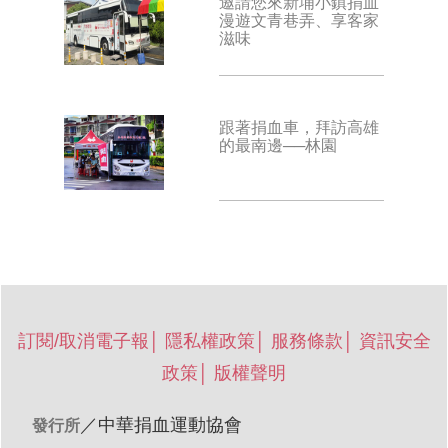
邀請您來新埔小鎮捐血
漫遊文青巷弄、享客家
滋味
跟著捐血車，拜訪高雄
的最南邊──林園
訂閱/取消電子報
│
隱私權政策
│
服務條款
│
資訊安全
政策
│
版權聲明
／
中華捐血運動協會
發行所