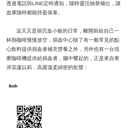
透過電話與LINE定時通知，隨時靈活抽替補位，讓
血庫隨時都能持盈保泰。
這天又是捐完血小板的日常，離開前給自己一
杯熱咖啡慢慢放空，捐血中心除了有一般常見的點
心飲料提供捐血者補充營養之外，另外也有一台現
磨咖啡機提供給捐血者，腦中響起的，正是來自東
岸花蓮以莉．高露溫柔綿密的歌聲：
&nb