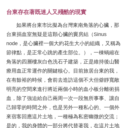
台東存在著既迷人又殘酷的現實
如果將台東市比擬為台灣東南角落的心臟，那
台東捐血室無疑是這顆心臟的竇房結（Sinus
node，是心臟裡一個大約花生大小的組織，又稱為
節律點，是正常心跳的產生部位。），一棟蝸縮在
角落的四層樓灰白色洗石子建築，正是維持後山醫
療用血正常運作的關鍵核心。目前旅居台東的我，
在有餘裕的時候，會前去造訪這個不大但僻靜寬敞
明亮的空間來進行將近兩個小時的血小板分離術捐
血，除了強迫給自己兩周一次一段無所事事、讓自
己歸零的時間之外，也是另外一種私心的、一個外
來宿客回應這片土地，一種極為私密幽微的交流；
是的，我的身體的一部分將代替著我，在這片土地