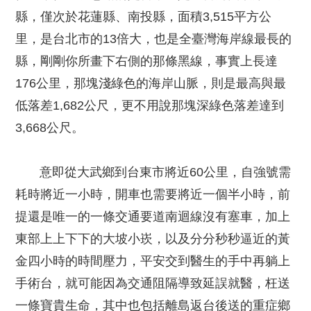
縣，僅次於花蓮縣、南投縣，面積3,515平方公
里，是台北市的13倍大，也是全臺灣海岸線最長的
縣，剛剛你所畫下右側的那條黑線，事實上長達
176公里，那塊淺綠色的海岸山脈，則是最高與最
低落差1,682公尺，更不用說那塊深綠色落差達到
3,668公尺。
意即從大武鄉到台東市將近60公里，自強號需
耗時將近一小時，開車也需要將近一個半小時，前
提還是唯一的一條交通要道南迴線沒有塞車，加上
東部上上下下的大坡小崁，以及分分秒秒逼近的黃
金四小時的時間壓力，平安交到醫生的手中再躺上
手術台，就可能因為交通阻隔導致延誤就醫，枉送
一條寶貴生命，其中也包括離島返台後送的重症鄉