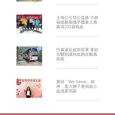
土地公引領公益路 大林
福德爺廟攜手國泰人壽
募得232袋熱血
巴威逼近超前部署 童綜
合醫院讓熱血跑在颱風
前面
秉持「We Serve」精
神 嘉大獅子會捐血公
益成果亮眼