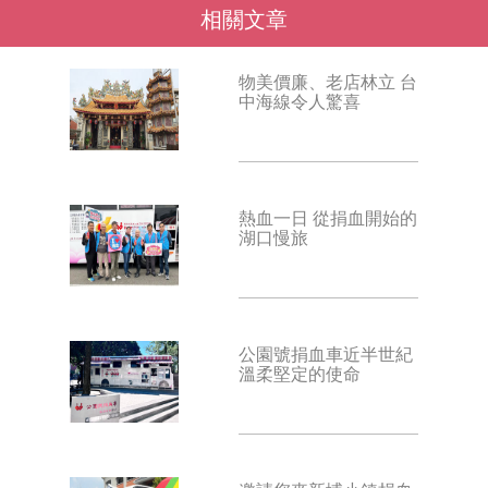
相關文章
物美價廉、老店林立 台
中海線令人驚喜
熱血一日 從捐血開始的
湖口慢旅
公園號捐血車近半世紀
溫柔堅定的使命