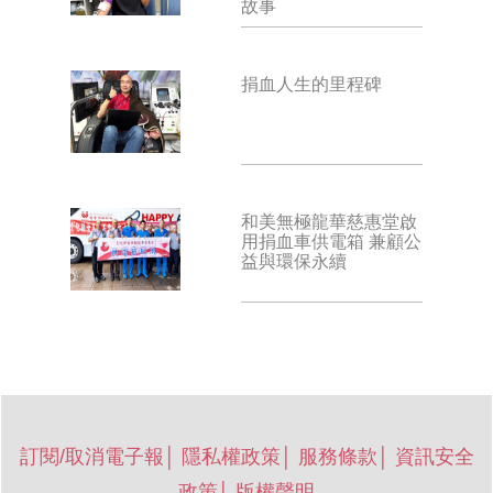
故事
捐血人生的里程碑
和美無極龍華慈惠堂啟
用捐血車供電箱 兼顧公
益與環保永續
訂閱/取消電子報
│
隱私權政策
│
服務條款
│
資訊安全
政策
│
版權聲明