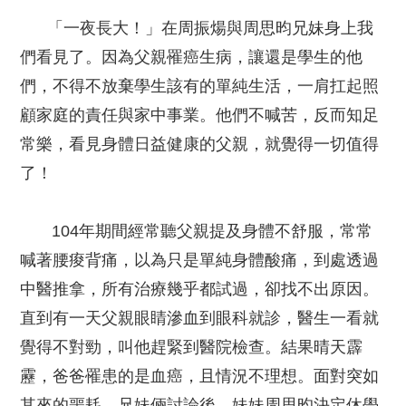
「一夜長大！」在周振煬與周思昀兄妹身上我
們看見了。因為父親罹癌生病，讓還是學生的他
們，不得不放棄學生該有的單純生活，一肩扛起照
顧家庭的責任與家中事業。他們不喊苦，反而知足
常樂，看見身體日益健康的父親，就覺得一切值得
了！
104年期間經常聽父親提及身體不舒服，常常
喊著腰痠背痛，以為只是單純身體酸痛，到處透過
中醫推拿，所有治療幾乎都試過，卻找不出原因。
直到有一天父親眼睛滲血到眼科就診，醫生一看就
覺得不對勁，叫他趕緊到醫院檢查。結果晴天霹
靂，爸爸罹患的是血癌，且情況不理想。面對突如
其來的噩耗，兄妹倆討論後，妹妹周思昀決定休學