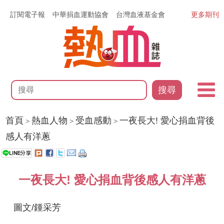
訂閱電子報
中華捐血運動協會
台灣血液基金會
更多期刊
搜尋
首頁
熱血人物
受血感動
一夜長大! 愛心捐血背後
>
>
>
感人有洋蔥
一夜長大! 愛心捐血背後感人有洋蔥
圖文/鍾采芳