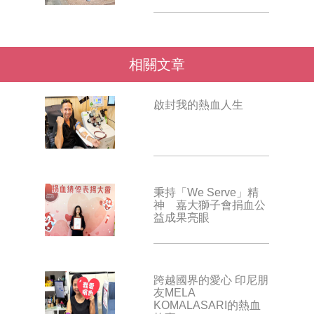
相關文章
啟封我的熱血人生
秉持「We Serve」精
神 嘉大獅子會捐血公
益成果亮眼
跨越國界的愛心 印尼朋
友MELA
KOMALASARI的熱血