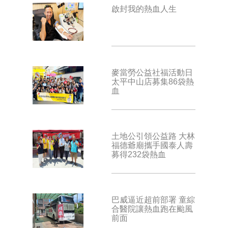
啟封我的熱血人生
麥當勞公益社福活動日
太平中山店募集86袋熱
血
土地公引領公益路 大林
福德爺廟攜手國泰人壽
募得232袋熱血
巴威逼近超前部署 童綜
合醫院讓熱血跑在颱風
前面