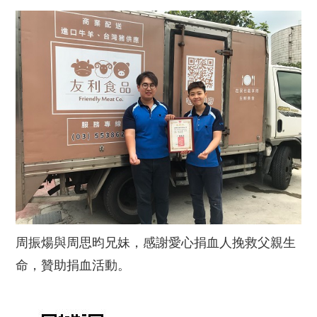
周振煬與周思昀兄妹，感謝愛心捐血人挽救父親生
命，贊助捐血活動。