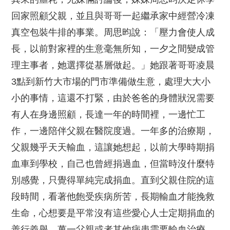
回家照顧父親，並且與哥哥一起繼承家中經營冷凍
真空包裝牛排的事業。周思昀說：「壓力會使人成
長，以前對家裡的生意毫無所知，一夕之間變成管
理主事者，她選擇從基層做起。」她跟著哥哥凌晨
3點到新竹大市場的門市準備做生意，處理大大小
小的事情，這還不打緊，由於爸爸的身體狀況需要
有人在身邊照顧，長達一年的時間裡，一邊忙工
作，一邊陪伴父親在醫院度過。一年多的治療期，
父親幾乎天天輸血，這讓她想起，以前大學時期捐
血車到學校，自己也曾經捐過血，但當時沒什麼特
別感覺，只覺得單純完成捐血。直到父親住院的這
段時間，看著他飽受疾病所苦，長期輸血才能挽救
生命，心想要是平常沒有這些愛心人士定期捐血的
善行義舉，萬一父親或者其他病患需要輸血治療，