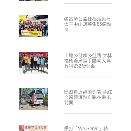
麥當勞公益社福活動日
太平中山店募集86袋熱
血
土地公引領公益路 大林
福德爺廟攜手國泰人壽
募得232袋熱血
巴威逼近超前部署 童綜
合醫院讓熱血跑在颱風
前面
秉持「We Serve」精