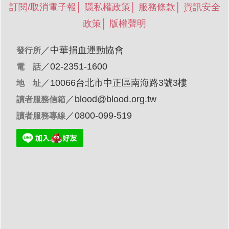
訂閱/取消電子報
│
隱私權政策
│
服務條款
│
資訊安全
政策
│
版權聲明
／
中華捐血運動協會
發行所
／02-2351-1600
電 話
／10066台北市中正區南海路3號3樓
地 址
／
blood@blood.org.tw
讀者服務信箱
／0800-099-519
讀者服務專線