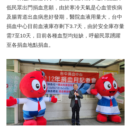
低民眾出門捐血意願，由於寒冷天氣是心血管疾病
及腸胃道出血病患好發期，醫院血液用量大，台中
捐血中心目前血液庫存剩下3.7天，由於安全庫存量
需7至10天，目前各種血型均短缺，呼籲民眾踴躍
至各捐血地點捐血。