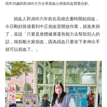
現年25歲的郭貞吟大方分享捐血心得後與血寶寶合影。
捐血人郭貞吟六年前在高雄念書時開始捐血，
今日剛好路過看到中正捐血室開放作業，就進來捐
了，並說「只要是身體健康還有能力去幫助別人的
話，很鼓勵大家捐血，因為捐血只要坐下來伸出手
就可以捐血了。」