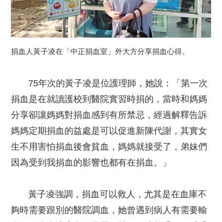
捐血人黃子凌在「中正捐血室」外大方分享捐血心得。
75年次的黃子凌是位護理師，她說：「第一次
捐血是在就讀護校到醫院實習時捐的，當時和媽媽
分享卻讓媽媽對捐血感到有所禁忌，經過解釋告訴
媽媽定期捐血的益處是可以促進新陳代謝，其實女
生不用害怕捐血後會貧血，媽媽就接受了，弟妹們
因為受到我捐血的影響也都有在捐血。」
黃子凌強調，捐血可以救人，尤其是在血庫不
夠時需要跟別的醫院調血，她曾遇到病人有需要輸