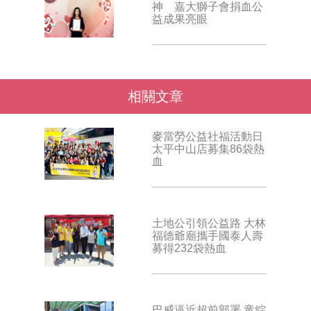
神 嘉大獅子會捐血公
益成果亮眼
相關文章
麥當勞公益社福活動日
太平中山店募集86袋熱
血
土地公引領公益路 大林
福德爺廟攜手國泰人壽
募得232袋熱血
巴威逼近超前部署 童綜