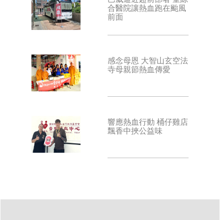
合醫院讓熱血跑在颱風
前面
感念母恩 大智山玄空法
寺母親節熱血傳愛
響應熱血行動 桶仔雞店
飄香中挾公益味