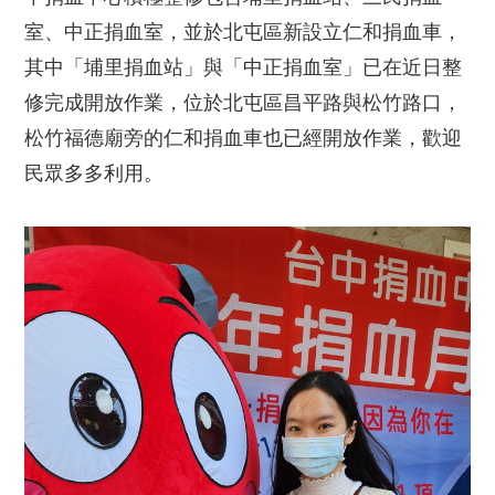
室、中正捐血室，並於北屯區新設立仁和捐血車，
其中「埔里捐血站」與「中正捐血室」已在近日整
修完成開放作業，位於北屯區昌平路與松竹路口，
松竹福德廟旁的仁和捐血車也已經開放作業，歡迎
民眾多多利用。