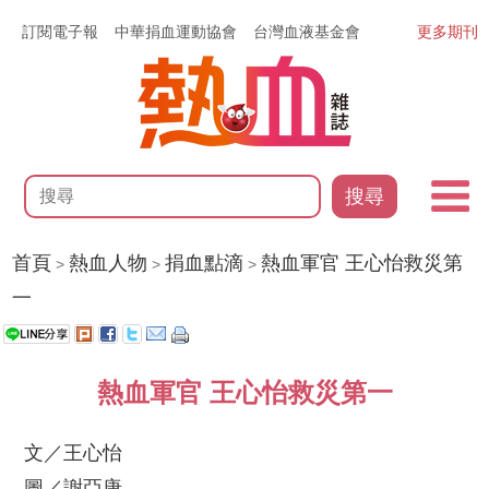
訂閱電子報
中華捐血運動協會
台灣血液基金會
更多期刊
搜尋
首頁
熱血人物
捐血點滴
熱血軍官 王心怡救災第
>
>
>
一
熱血軍官 王心怡救災第一
文／王心怡
圖／謝亞唐