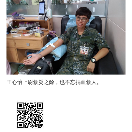
王心怡上尉救災之餘，也不忘捐血救人。