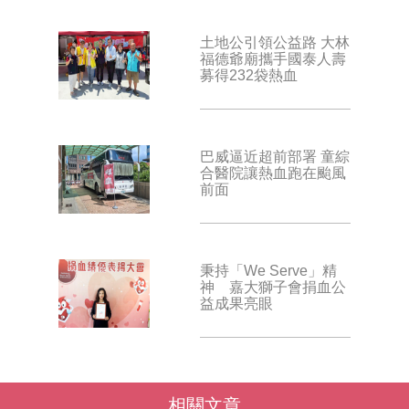
土地公引領公益路 大林
福德爺廟攜手國泰人壽
募得232袋熱血
巴威逼近超前部署 童綜
合醫院讓熱血跑在颱風
前面
秉持「We Serve」精
神 嘉大獅子會捐血公
益成果亮眼
相關文章