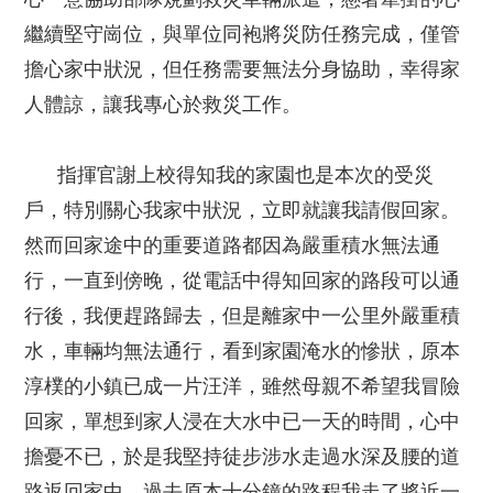
繼續堅守崗位，與單位同袍將災防任務完成，僅管
擔心家中狀況，但任務需要無法分身協助，幸得家
人體諒，讓我專心於救災工作。
指揮官謝上校得知我的家園也是本次的受災
戶，特別關心我家中狀況，立即就讓我請假回家。
然而回家途中的重要道路都因為嚴重積水無法通
行，一直到傍晚，從電話中得知回家的路段可以通
行後，我便趕路歸去，但是離家中一公里外嚴重積
水，車輛均無法通行，看到家園淹水的慘狀，原本
淳樸的小鎮已成一片汪洋，雖然母親不希望我冒險
回家，單想到家人浸在大水中已一天的時間，心中
擔憂不已，於是我堅持徒步涉水走過水深及腰的道
路返回家中，過去原本十分鐘的路程我走了將近一