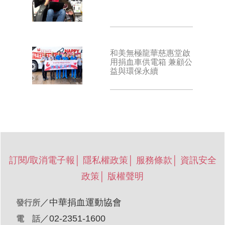
和美無極龍華慈惠堂啟
用捐血車供電箱 兼顧公
益與環保永續
訂閱/取消電子報
│
隱私權政策
│
服務條款
│
資訊安全
政策
│
版權聲明
／
中華捐血運動協會
發行所
／02-2351-1600
電 話