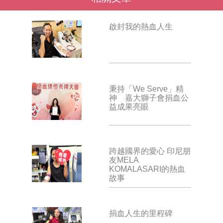
啟封我的熱血人生
秉持「We Serve」精
神 嘉大獅子會捐血公
益成果亮眼
跨越國界的愛心 印尼朋
友MELA
KOMALASARI的熱血
故事
捐血人生的里程碑