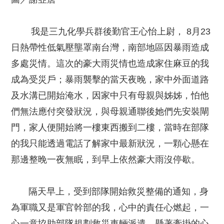
我是三九化學兵群後勤官王心怡上尉， 8月23
日熱帶性低氣壓壟罩南台灣，南部地區因暴雨造成
多處災情。這次的豪大雨災情也造成家住麻豆的我
成為受災戶；暴雨襲擊的當天夜晚，家中外面道路
及水溝已開始淹水，因家中只有母親與姊姊，怕他
們無法應付突發狀況，與母親通聯後她們先安裝閘
門，家人便開始將一樓東西搬到二樓，當時在部隊
的我只能透過電話了解家中最新狀況，一顆心懸在
那邊整晚一夜無眠，到早上依然豪大雨沒停歇。
隔天早上，受到部隊開始救災整備的通知，身
為軍職又是軍官幹部的我，心中的責任心燃起，一
心一意協助部隊規劃救災車輛派遣，懸著牽掛的心