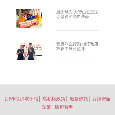
感念母恩 大智山玄空法
寺母親節熱血傳愛
響應熱血行動 桶仔雞店
飄香中挾公益味
訂閱/取消電子報
│
隱私權政策
│
服務條款
│
資訊安全
政策
│
版權聲明