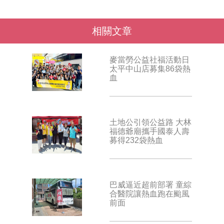
相關文章
麥當勞公益社福活動日
太平中山店募集86袋熱
血
土地公引領公益路 大林
福德爺廟攜手國泰人壽
募得232袋熱血
巴威逼近超前部署 童綜
合醫院讓熱血跑在颱風
前面