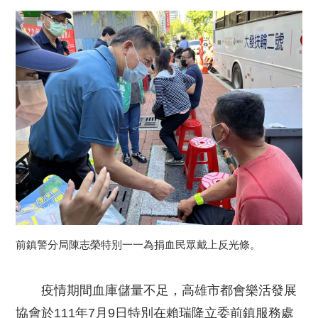
前鎮警分局陳志榮特別一一為捐血民眾戴上反光條。
疫情期間血庫儲量不足，高雄市都會樂活發展
協會於111年7月9日特別在賴瑞隆立委前鎮服務處