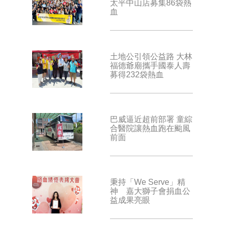
太平中山店募集86袋熱
血
土地公引領公益路 大林
福德爺廟攜手國泰人壽
募得232袋熱血
巴威逼近超前部署 童綜
合醫院讓熱血跑在颱風
前面
秉持「We Serve」精
神 嘉大獅子會捐血公
益成果亮眼