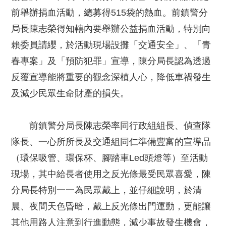
前舉辦捐血活動，總募得515袋的熱血。前鎮警分
局長陳志榮得知轄內要舉辦公益捐血活動，特別向
賴委員請纓，於活動現場設攤「交通安全」、「青
春專案」及「預防犯罪」宣導，陳分局長認為透過
反覆宣導能將重要的觀念深植人心，降低車禍發生
及減少民眾生命財產的損失。
前鎮警分局長陳志榮率同行政組組長、偵查隊
隊長、一心所所長及交通組同仁準備豐富的宣導品
（環保吸管、環保杯、腳踏車Led頭燈等）至活動
現場，其中給長者使用之反光條最受民眾喜愛，陳
分局長特別一一為民眾戴上，並仔細說明，於清
晨、夜間天色昏暗，戴上反光條出門運動，更能讓
其他用路人注意到行進動態，減少事故發生機會，