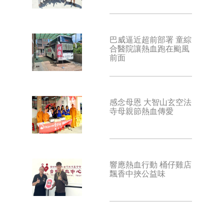
巴威逼近超前部署 童綜
合醫院讓熱血跑在颱風
前面
感念母恩 大智山玄空法
寺母親節熱血傳愛
響應熱血行動 桶仔雞店
飄香中挾公益味