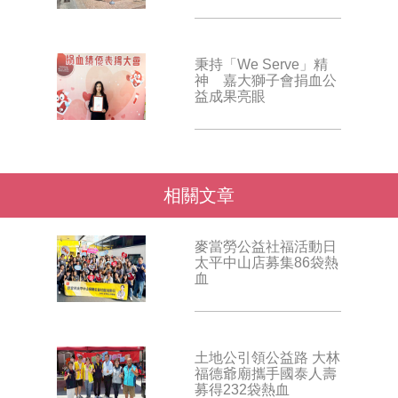
秉持「We Serve」精
神 嘉大獅子會捐血公
益成果亮眼
相關文章
麥當勞公益社福活動日
太平中山店募集86袋熱
血
土地公引領公益路 大林
福德爺廟攜手國泰人壽
募得232袋熱血