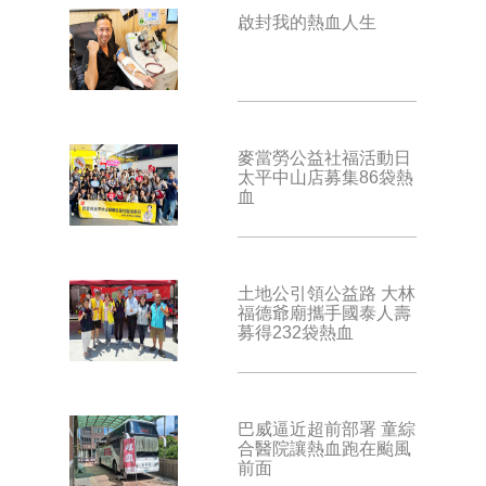
啟封我的熱血人生
麥當勞公益社福活動日
太平中山店募集86袋熱
血
土地公引領公益路 大林
福德爺廟攜手國泰人壽
募得232袋熱血
巴威逼近超前部署 童綜
合醫院讓熱血跑在颱風
前面