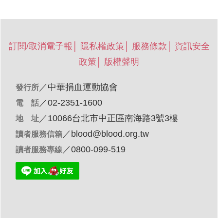
訂閱/取消電子報
│
隱私權政策
│
服務條款
│
資訊安全
政策
│
版權聲明
／
中華捐血運動協會
發行所
／02-2351-1600
電 話
／10066台北市中正區南海路3號3樓
地 址
／
blood@blood.org.tw
讀者服務信箱
／0800-099-519
讀者服務專線