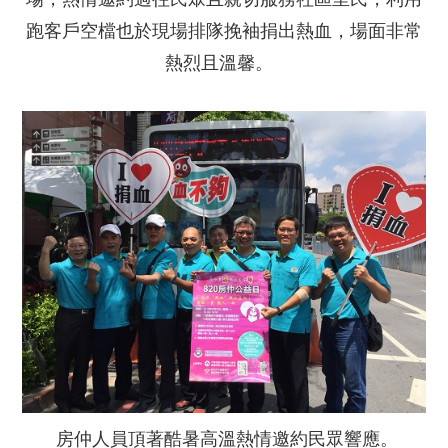
跑客戶空檔也於現場排隊挽袖捐出熱血，場面非常
熱烈且溫馨。
房仲人員頂著酷暑高溫熱情邀約民眾響應。