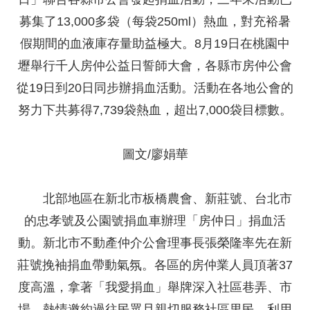
募集了13,000多袋（每袋250ml）熱血，對充裕暑
假期間的血液庫存量助益極大。8月19日在桃園中
壢舉行千人房仲公益日誓師大會，各縣市房仲公會
從19日到20日同步辦捐血活動。活動在各地公會的
努力下共募得7,739袋熱血，超出7,000袋目標數。
圖文/廖娟華
北部地區在新北市板橋農會、新莊號、台北市
的忠孝號及公園號捐血車辦理「房仲日」捐血活
動。新北市不動產仲介公會理事長張榮隆率先在新
莊號挽袖捐血帶動氣氛。各區的房仲業人員頂著37
度高溫，拿著「我愛捐血」舉牌深入社區巷弄、市
場，熱情邀約過往民眾且親切服務社區里民，利用