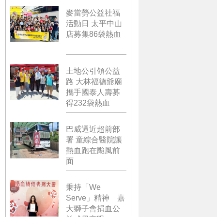
麥當勞公益社福
活動日 太平中山
店募集86袋熱血
土地公引領公益
路 大林福德爺廟
攜手國泰人壽募
得232袋熱血
巴威逼近超前部
署 童綜合醫院讓
熱血跑在颱風前
面
秉持「We
Serve」精神 嘉
大獅子會捐血公