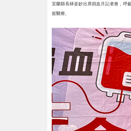
宜蘭縣長林姿妙出席捐血月記者會，呼
挺醫療。