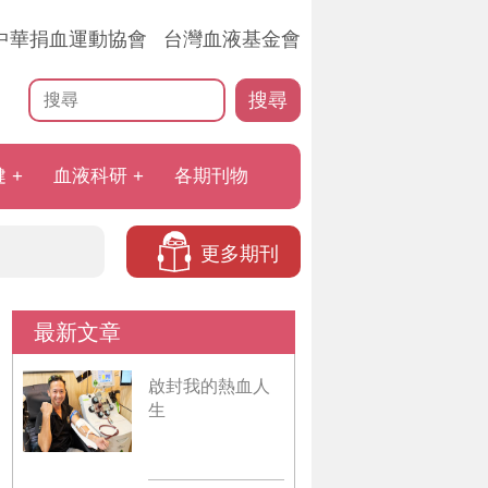
中華捐血運動協會
台灣血液基金會
搜尋
健
血液科研
各期刊物
更多期刊
最新文章
啟封我的熱血人
生