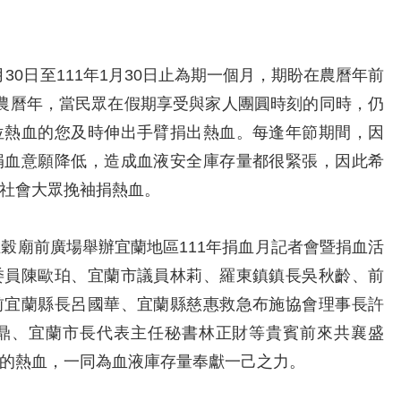
30日至111年1月30日止為期一個月，期盼在農曆年前
農曆年，當民眾在假期享受與家人團圓時刻的同時，仍
位熱血的您及時伸出手臂捐出熱血。每逢年節期間，因
捐血意願降低，造成血液安全庫存量都很緊張，因此希
社會大眾挽袖捐熱血。
廟前廣場舉辦宜蘭地區111年捐血月記者會暨捐血活
委員陳歐珀、宜蘭市議員林莉、羅東鎮鎮長吳秋齡、前
前宜蘭縣長呂國華、宜蘭縣慈惠救急布施協會理事長許
鼎、宜蘭市長代表主任秘書林正財等貴賓前來共襄盛
的熱血，一同為血液庫存量奉獻一己之力。