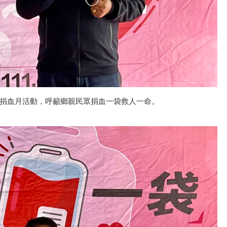
捐血月活動，呼籲鄉親民眾捐血一袋救人一命。