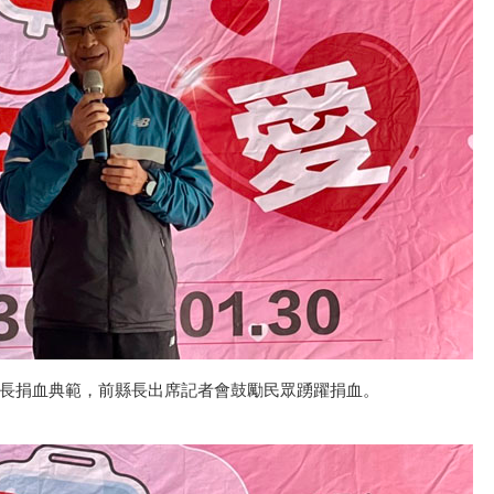
長捐血典範，前縣長出席記者會鼓勵民眾踴躍捐血。