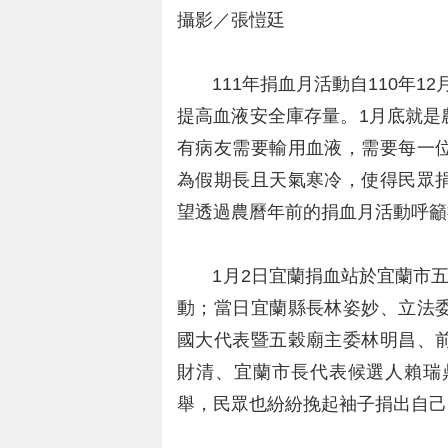
攝影／張愷廷
111年捐血月活動自110年12月
提高血液安全庫存量。1月底就是
有病友需要輸用血液，需要每一
為假期長且天氣寒冷，使得民眾
望透過農曆年前的捐血月活動呼籲
1月2日宜蘭捐血站於宜蘭市五穀
動；當日宜蘭縣長林姿妙、立法
國大代表暨五穀廟主委林明昌、
財清、宜蘭市長代表候選人賴瑞
舉，民眾也紛紛挽起袖子捐出自己