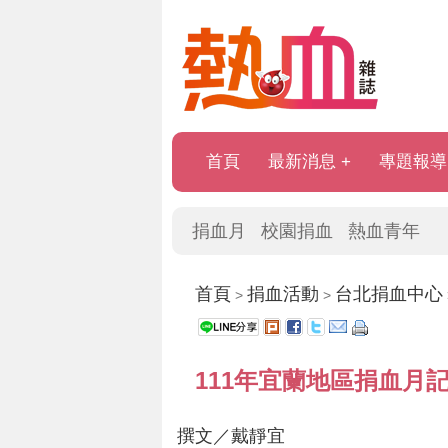
首頁
最新消息
專題報導
捐血月
校園捐血
熱血青年
首頁
捐血活動
台北捐血中心
>
>
111年宜蘭地區捐血月
撰文／戴靜宜