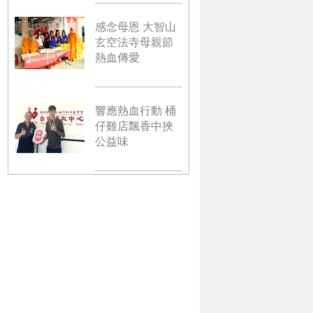
感念母恩 大智山
玄空法寺母親節
熱血傳愛
響應熱血行動 桶
仔雞店飄香中挾
公益味