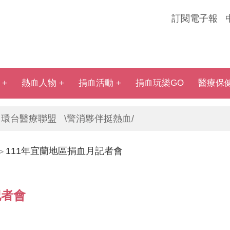
訂閱電子報
熱血人物
捐血活動
捐血玩樂GO
醫療保
環台醫療聯盟
\警消夥伴挺熱血/
111年宜蘭地區捐血月記者會
>
記者會