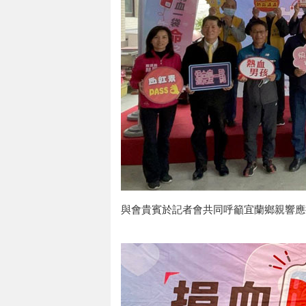
與會貴賓於記者會共同呼籲宜蘭鄉親響應