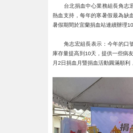
台北捐血中心業務組長角志宏
熱血支持，每年的寒暑假最為缺
暑假期間於宜蘭捐血站連續辦理1
角志宏組長表示：今年的口號
庫存量提高到10天，提供一些病
月2日捐血月暨捐血活動圓滿順利，當日