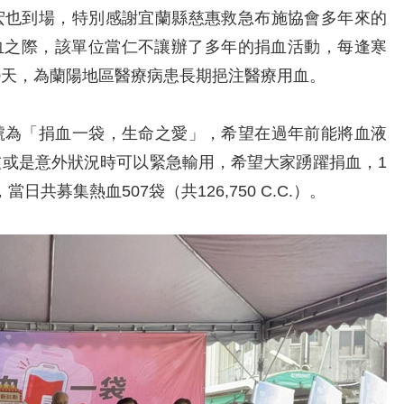
也到場，特別感謝宜蘭縣慈惠救急布施協會多年來的
血之際，該單位當仁不讓辦了多年的捐血活動，每逢寒
0天，為蘭陽地區醫療病患長期挹注醫療用血。
為「捐血一袋，生命之愛」，希望在過年前能將血液
友或是意外狀況時可以緊急輸用，希望大家踴躍捐血，1
共募集熱血507袋（共126,750 C.C.）。