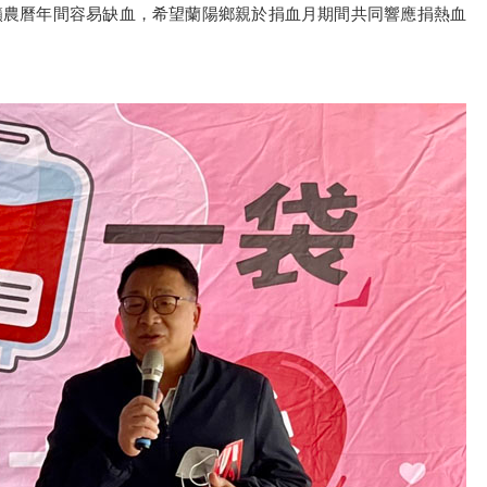
籲農曆年間容易缺血，希望蘭陽鄉親於捐血月期間共同響應捐熱血