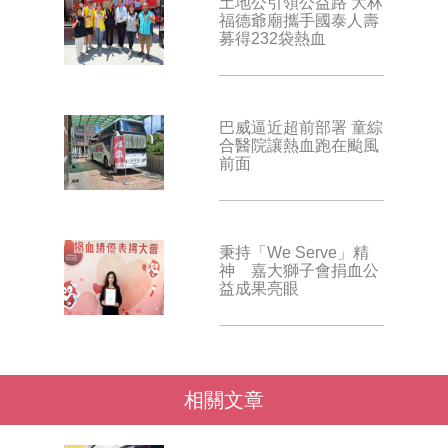
土地公引領公益路 大林
福德爺廟攜手國泰人壽
募得232袋熱血
巴威逼近超前部署 童綜
合醫院讓熱血跑在颱風
前面
秉持「We Serve」精
神 嘉大獅子會捐血公
益成果亮眼
相關文章