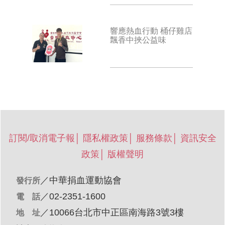
響應熱血行動 桶仔雞店
飄香中挾公益味
訂閱/取消電子報
│
隱私權政策
│
服務條款
│
資訊安全
政策
│
版權聲明
／
中華捐血運動協會
發行所
／02-2351-1600
電 話
／10066台北市中正區南海路3號3樓
地 址