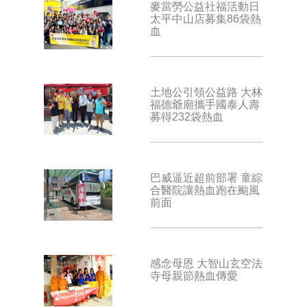
麥當勞公益社福活動日
太平中山店募集86袋熱
血
土地公引領公益路 大林
福德爺廟攜手國泰人壽
募得232袋熱血
巴威逼近超前部署 童綜
合醫院讓熱血跑在颱風
前面
感念母恩 大智山玄空法
寺母親節熱血傳愛