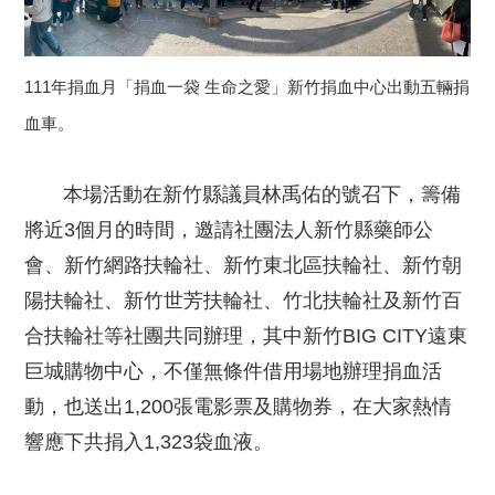
111年捐血月「捐血一袋 生命之愛」新竹捐血中心出動五輛捐
血車。
本場活動在新竹縣議員林禹佑的號召下，籌備
將近3個月的時間，邀請社團法人新竹縣藥師公
會、新竹網路扶輪社、新竹東北區扶輪社、新竹朝
陽扶輪社、新竹世芳扶輪社、竹北扶輪社及新竹百
合扶輪社等社團共同辦理，其中新竹BIG CITY遠東
巨城購物中心，不僅無條件借用場地辦理捐血活
動，也送出1,200張電影票及購物券，在大家熱情
響應下共捐入1,323袋血液。