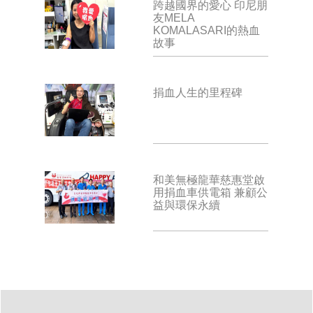
跨越國界的愛心 印尼朋
友MELA
KOMALASARI的熱血
故事
捐血人生的里程碑
和美無極龍華慈惠堂啟
用捐血車供電箱 兼顧公
益與環保永續