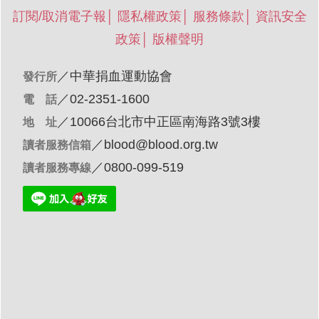
訂閱/取消電子報
│
隱私權政策
│
服務條款
│
資訊安全
政策
│
版權聲明
／
中華捐血運動協會
發行所
／02-2351-1600
電 話
／10066台北市中正區南海路3號3樓
地 址
／
blood@blood.org.tw
讀者服務信箱
／0800-099-519
讀者服務專線