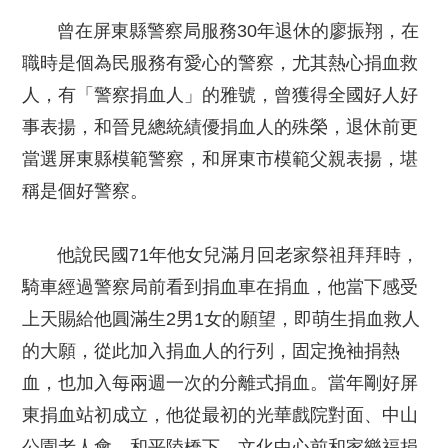
曾在屏東縣警察局服務30年退休的廖振翔，在
職時是個為民服務有愛心的警察，尤其熱心捐血救
人，有「警察捐血人」的雅號，曾獲得全國好人好
事表揚，和晉見總統績優捐血人的殊榮，退休前更
當選屏東縣模範警察，和屏東市模範父親表揚，堪
稱是個好警察。
他說民國71年他女兒滿月回老家祭祖拜拜時，
騎車經過警察局前看到捐血車在捐血，他當下感受
上天賜給他圓滿生2男1女的願望，即萌生捐血救人
的大願，從此加入捐血人的行列，固定挽袖捐熱
血，也加入每兩週一次的分離式捐血。當年剛好屏
東捐血站初成立，他從最初的光華戲院對面、中山
公園老人會、和平陸橋下、文化中心前和家樂福捐