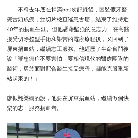
不料去年底在捐滿550次記錄後，因裝假牙磨
擦舌頭成疾，經切片檢查罹患舌癌，結束了維持近
40年的捐血生涯。但他憑藉堅強的意志力，在高醫
接受切除整型手術和艱苦的電療療程後，又回到了
屏東捐血站，繼續志工服務。他經歷了生命奮鬥後
說「罹患癌症不要害怕，要相信現代的醫療團隊的
醫術，勇於面對配合醫生接受療程，都能克服重新
站起來的！」
廖振翔樂觀的說，他要在屏東捐血站，繼續做個快
樂的志工服務捐血者。