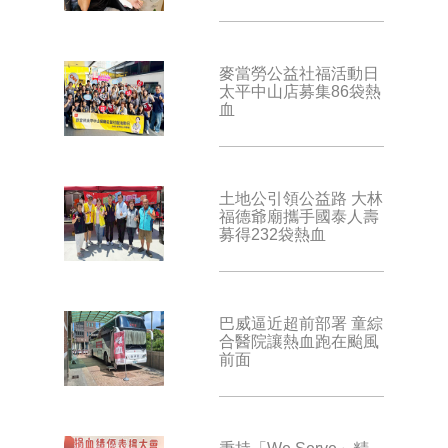
麥當勞公益社福活動日
太平中山店募集86袋熱
血
土地公引領公益路 大林
福德爺廟攜手國泰人壽
募得232袋熱血
巴威逼近超前部署 童綜
合醫院讓熱血跑在颱風
前面