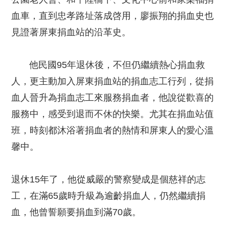
血車，直到忠孝路址落成啓用，廖振翔的捐血史也
見證著屏東捐血站的沿革史。
他民國95年退休後，不但仍繼續熱心捐血救
人，更主動加入屏東捐血站的捐血志工行列，從捐
血人晉升為捐血志工來服務捐血者，他說從歡喜的
服務中，感受到退而不休的快樂。尤其在捐血站值
班，時刻都沐浴著捐血者的熱情和屏東人的愛心溫
馨中。
退休15年了，他從威嚴的警察變成是個慈祥的志
工，在滿65歲時升級為逾齡捐血人，仍然繼續捐
血，他曾誓願要捐血到滿70歲。