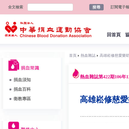
全文檢索
訂閱電子
回首頁
首頁
熱血雜誌
高雄崧修慈愛樂助
熱血雜誌第422期106年1
捐血須知
捐血百科
高雄崧修慈愛
衛教專區