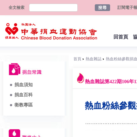
全文檢索
訂閱電子
回首頁
首頁
熱血雜誌
熱血粉絲參觀捐
熱血雜誌第422期106年1
捐血須知
捐血百科
熱血粉絲參觀
衛教專區