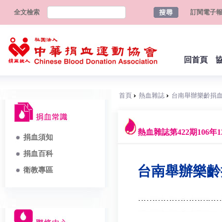
全文檢索
訂閱電子
回首頁
首頁
熱血雜誌
台南舉辦樂齡捐
熱血雜誌第422期106年1
捐血須知
捐血百科
台南舉辦樂齡
衛教專區