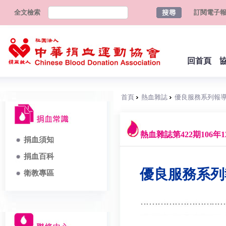
全文檢索
訂閱電子
回首頁
首頁
熱血雜誌
優良服務系列報導(
熱血雜誌第422期106年1
捐血須知
捐血百科
優良服務系列報
衛教專區