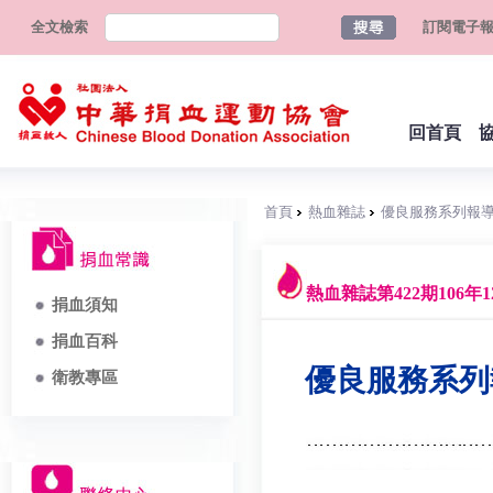
全文檢索
訂閱電子
回首頁
首頁
熱血雜誌
優良服務系列報導(
熱血雜誌第422期106年1
捐血須知
捐血百科
優良服務系列報
衛教專區